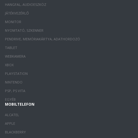
HANGFAL, AUDIOESZKÖZ
JÁTÉKVEZÉRLŐ
MONITOR
NYOMTATÓ, SZKENNER
PENDRIVE, MEMÓRIAKÁRTYA, ADATHORDOZÓ
TABLET
WEBKAMERA
XBOX
PLAYSTATION
NINTENDO
PSP, PS VITA
EGYÉB
MOBILTELEFON
ALCATEL
APPLE
BLACKBERRY