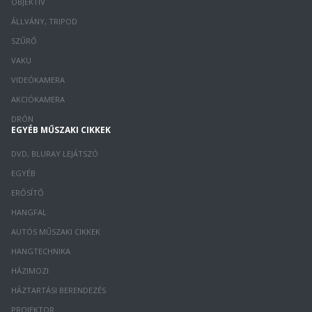
OBJEKTÍV
ÁLLVÁNY, TRIPOD
SZŰRŐ
VAKU
VIDEÓKAMERA
AKCIÓKAMERA
DRÓN
EGYÉB MŰSZAKI CIKKEK
DVD, BLURAY LEJÁTSZÓ
EGYÉB
ERŐSÍTŐ
HANGFAL
AUTÓS MŰSZAKI CIKKEK
HANGTECHNIKA
HÁZIMOZI
HÁZTARTÁSI BERENDEZÉS
PROJEKTOR