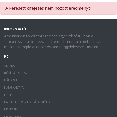
A keresett kifejezés nem hozott eredményt!
INFORMÁCIÓ
Amennyiben töröltetni szeretne egy hirdetést, írjon a
|
| e-mail címre a hirdetés neve
HIRDETES@HARDVER-BAZAR.HU
mellett szereplő azonosítószám megjelölésével (#szám).
PC
ALAPLAP
BŐVÍTŐ KÁRTYA
HÁLÓZAT
HANGKÁRTYA
HŰTÉS
KÁBELEK, ELOSZTÓK, ÁTALAKÍTÓK
MEMÓRIA
MEREVLEMEZ