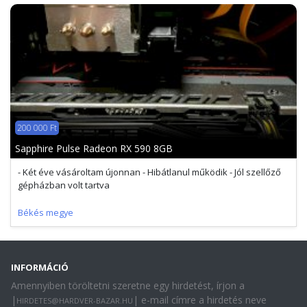
200 000 Ft
Sapphire Pulse Radeon RX 590 8GB
- Két éve vásároltam újonnan - Hibátlanul működik - Jól szellőző
gépházban volt tartva
Békés megye
INFORMÁCIÓ
Amennyiben töröltetni szeretne egy hirdetést, írjon a
|
| e-mail címre a hirdetés neve
HIRDETES@HARDVER-BAZAR.HU