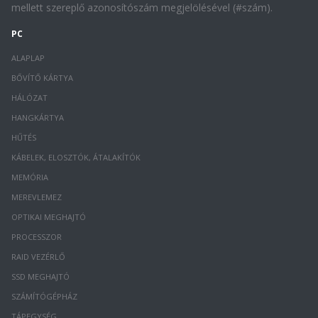
mellett szereplő azonosítószám megjelölésével (#szám).
PC
ALAPLAP
BŐVÍTŐ KÁRTYA
HÁLÓZAT
HANGKÁRTYA
HŰTÉS
KÁBELEK, ELOSZTÓK, ÁTALAKÍTÓK
MEMÓRIA
MEREVLEMEZ
OPTIKAI MEGHAJTÓ
PROCESSZOR
RAID VEZÉRLŐ
SSD MEGHAJTÓ
SZÁMÍTÓGÉPHÁZ
TÁPEGYSÉG