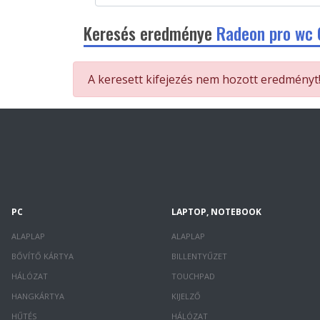
Keresés eredménye
Radeon pro wc
A keresett kifejezés nem hozott eredményt
PC
LAPTOP, NOTEBOOK
ALAPLAP
ALAPLAP
BŐVÍTŐ KÁRTYA
BILLENTYŰZET
HÁLÓZAT
TOUCHPAD
HANGKÁRTYA
KIJELZŐ
HŰTÉS
HÁLÓZAT