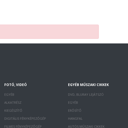
FOTÓ, VIDEÓ
EGYÉB MŰSZAKI CIKKEK
EGYÉB
DVD, BLURAY LEJÁTSZÓ
ALKATRÉSZ
EGYÉB
KIEGÉSZÍTŐ
ERŐSÍTŐ
DIGITÁLIS FÉNYKÉPEZŐGÉP
HANGFAL
FILMES FÉNYKÉPEZŐGÉP
AUTÓS MŰSZAKI CIKKEK