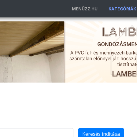
MENÜZZ.HU
KATEGÓRIÁ
Keresés indítása