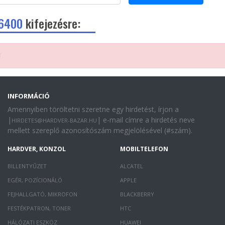
 6400
kifejezésre:
!
INFORMÁCIÓ
Amennyiben töröltetni szeretne egy hirdetést, írjon a
|
| e-mail címre a hirdetés neve
HIRDETES@HARDVER-BAZAR.HU
mellett szereplő azonosítószám megjelölésével (#szám).
HARDVER, KONZOL
MOBILTELEFON
BILLENTYŰZET
ALCATEL
EGÉR, POZÍCIONÁLÓ
APPLE
FEJHALLGATÓ, MIKROFON
BLACKBERRY
FESTÉKPATRON, TONER
HTC
HÁLÓZATI ESZKÖZ
HUAWEI