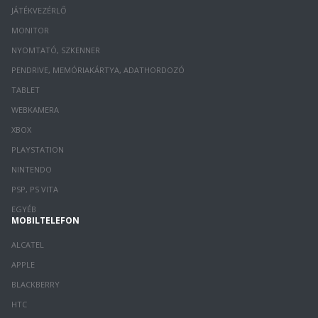
JÁTÉKVEZÉRLŐ
MONITOR
NYOMTATÓ, SZKENNER
PENDRIVE, MEMÓRIAKÁRTYA, ADATHORDOZÓ
TABLET
WEBKAMERA
XBOX
PLAYSTATION
NINTENDO
PSP, PS VITA
EGYÉB
MOBILTELEFON
ALCATEL
APPLE
BLACKBERRY
HTC