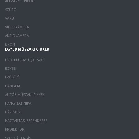
ÁLLVÁNY, TRIPOD
SZŰRŐ
VAKU
VIDEÓKAMERA
AKCIÓKAMERA
DRÓN
EGYÉB MŰSZAKI CIKKEK
DVD, BLURAY LEJÁTSZÓ
EGYÉB
ERŐSÍTŐ
HANGFAL
AUTÓS MŰSZAKI CIKKEK
HANGTECHNIKA
HÁZIMOZI
HÁZTARTÁSI BERENDEZÉS
PROJEKTOR
SZOLGÁLTATÁS