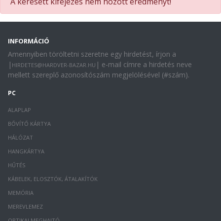
A keresett kifejezés nem hozott eredményt!
INFORMÁCIÓ
Amennyiben töröltetni szeretne egy hirdetést, írjon a
|
| e-mail címre a hirdetés neve
HIRDETES@HARDVER-BAZAR.HU
mellett szereplő azonosítószám megjelölésével (#szám).
PC
ALAPLAP
BŐVÍTŐ KÁRTYA
HÁLÓZAT
HANGKÁRTYA
HŰTÉS
KÁBELEK, ELOSZTÓK, ÁTALAKÍTÓK
MEMÓRIA
MEREVLEMEZ
OPTIKAI MEGHAJTÓ