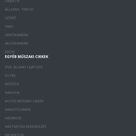
OBJEKTÍV
ÁLLVÁNY, TRIPOD
SZŰRŐ
VAKU
VIDEÓKAMERA
AKCIÓKAMERA
DRÓN
EGYÉB MŰSZAKI CIKKEK
DVD, BLURAY LEJÁTSZÓ
EGYÉB
ERŐSÍTŐ
HANGFAL
AUTÓS MŰSZAKI CIKKEK
HANGTECHNIKA
HÁZIMOZI
HÁZTARTÁSI BERENDEZÉS
PROJEKTOR