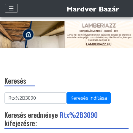
☰
Keresés
Keresés indítása
Keresés eredménye
Rtx%2B3090
kifejezésre: