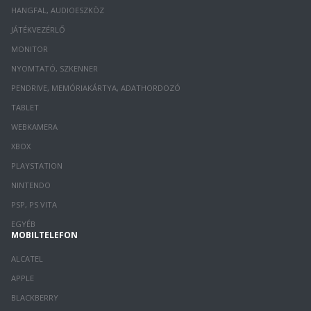
HANGFAL, AUDIOESZKÖZ
JÁTÉKVEZÉRLŐ
MONITOR
NYOMTATÓ, SZKENNER
PENDRIVE, MEMÓRIAKÁRTYA, ADATHORDOZÓ
TABLET
WEBKAMERA
XBOX
PLAYSTATION
NINTENDO
PSP, PS VITA
EGYÉB
MOBILTELEFON
ALCATEL
APPLE
BLACKBERRY