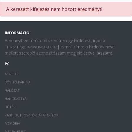
A keresett kifejezés nem hozott eredményt!
INFORMÁCIÓ
Amennyiben töröltetni szeretne egy hirdetést, írjon a
|
| e-mail címre a hirdetés neve
HIRDETES@HARDVER-BAZAR.HU
mellett szereplő azonosítószám megjelölésével (#szám).
PC
ALAPLAP
BŐVÍTŐ KÁRTYA
HÁLÓZAT
HANGKÁRTYA
HŰTÉS
KÁBELEK, ELOSZTÓK, ÁTALAKÍTÓK
MEMÓRIA
MEREVLEMEZ