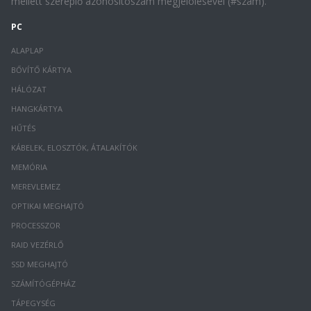
mellett szereplő azonosítószám megjelölésével (#szám).
PC
ALAPLAP
BŐVÍTŐ KÁRTYA
HÁLÓZAT
HANGKÁRTYA
HŰTÉS
KÁBELEK, ELOSZTÓK, ÁTALAKÍTÓK
MEMÓRIA
MEREVLEMEZ
OPTIKAI MEGHAJTÓ
PROCESSZOR
RAID VEZÉRLŐ
SSD MEGHAJTÓ
SZÁMÍTÓGÉPHÁZ
TÁPEGYSÉG