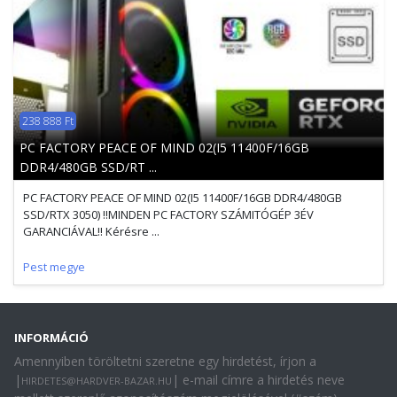
238 888 Ft
PC FACTORY PEACE OF MIND 02(I5 11400F/16GB
DDR4/480GB SSD/RT ...
PC FACTORY PEACE OF MIND 02(I5 11400F/16GB DDR4/480GB
SSD/RTX 3050) !!MINDEN PC FACTORY SZÁMITÓGÉP 3ÉV
GARANCIÁVAL!! Kérésre ...
Pest megye
INFORMÁCIÓ
Amennyiben töröltetni szeretne egy hirdetést, írjon a
|
| e-mail címre a hirdetés neve
HIRDETES@HARDVER-BAZAR.HU