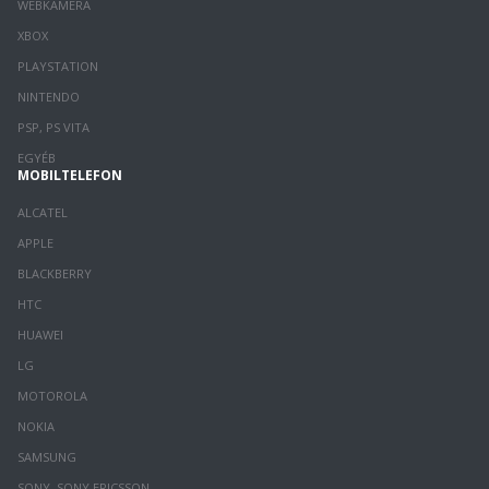
WEBKAMERA
XBOX
PLAYSTATION
NINTENDO
PSP, PS VITA
EGYÉB
MOBILTELEFON
ALCATEL
APPLE
BLACKBERRY
HTC
HUAWEI
LG
MOTOROLA
NOKIA
SAMSUNG
SONY, SONY ERICSSON