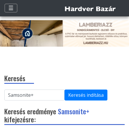
☰
Keresés
Keresés indítása
Keresés eredménye
Samsonite+
kifejezésre: