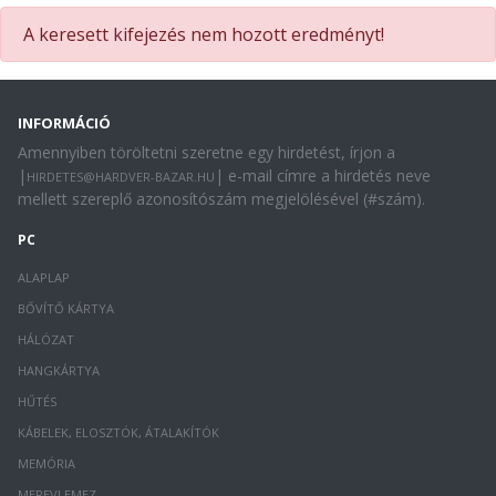
A keresett kifejezés nem hozott eredményt!
INFORMÁCIÓ
Amennyiben töröltetni szeretne egy hirdetést, írjon a
|
| e-mail címre a hirdetés neve
HIRDETES@HARDVER-BAZAR.HU
mellett szereplő azonosítószám megjelölésével (#szám).
PC
ALAPLAP
BŐVÍTŐ KÁRTYA
HÁLÓZAT
HANGKÁRTYA
HŰTÉS
KÁBELEK, ELOSZTÓK, ÁTALAKÍTÓK
MEMÓRIA
MEREVLEMEZ