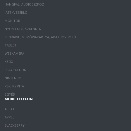
HANGFAL, AUDIOESZKÖZ
JÁTÉKVEZÉRLŐ
MONITOR
NYOMTATÓ, SZKENNER
PENDRIVE, MEMÓRIAKÁRTYA, ADATHORDOZÓ
TABLET
WEBKAMERA
XBOX
PLAYSTATION
NINTENDO
PSP, PS VITA
EGYÉB
MOBILTELEFON
ALCATEL
APPLE
BLACKBERRY