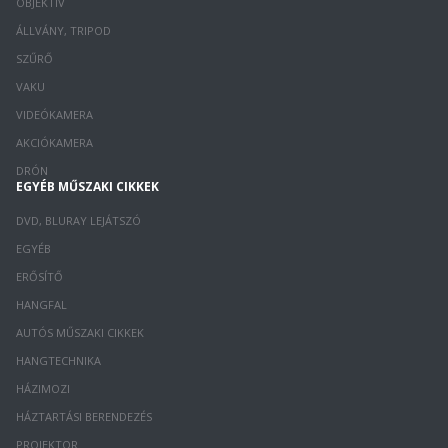
OBJEKTÍV
ÁLLVÁNY, TRIPOD
SZŰRŐ
VAKU
VIDEÓKAMERA
AKCIÓKAMERA
DRÓN
EGYÉB MŰSZAKI CIKKEK
DVD, BLURAY LEJÁTSZÓ
EGYÉB
ERŐSÍTŐ
HANGFAL
AUTÓS MŰSZAKI CIKKEK
HANGTECHNIKA
HÁZIMOZI
HÁZTARTÁSI BERENDEZÉS
PROJEKTOR