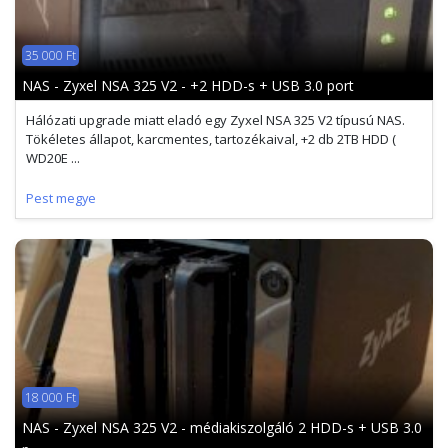
35 000 Ft
NAS - Zyxel NSA 325 V2 - +2 HDD-s + USB 3.0 port
Hálózati upgrade miatt eladó egy Zyxel NSA 325 V2 típusú NAS.
Tökéletes állapot, karcmentes, tartozékaival, +2 db 2TB HDD (
WD20E ...
Pest megye
18 000 Ft
NAS - Zyxel NSA 325 V2 - médiakiszolgáló 2 HDD-s + USB 3.0