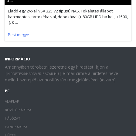
p ...
Eladó egy Zyxel NSA 325 V2 típusú NAS. Tökéletes állapot,
karcmentes, tartozékaival, dobozával (+ 80GB HDD ha kell, +1500,
-). K ...
Pest megye
INFORMÁCIÓ
Amennyiben töröltetni szeretne egy hirdetést, írjon a
|
| e-mail címre a hirdetés neve
HIRDETES@HARDVER-BAZAR.HU
mellett szereplő azonosítószám megjelölésével (#szám).
PC
ALAPLAP
BŐVÍTŐ KÁRTYA
HÁLÓZAT
HANGKÁRTYA
HŰTÉS