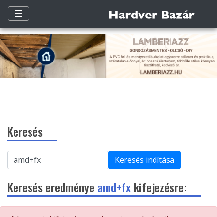
☰
Keresés
Keresés indítása
Keresés eredménye
amd+fx
kifejezésre: