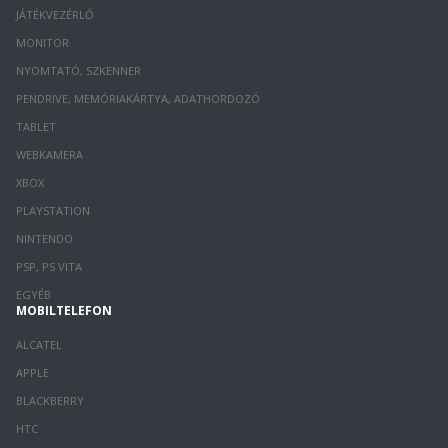
JÁTÉKVEZÉRLŐ
MONITOR
NYOMTATÓ, SZKENNER
PENDRIVE, MEMÓRIAKÁRTYA, ADATHORDOZÓ
TABLET
WEBKAMERA
XBOX
PLAYSTATION
NINTENDO
PSP, PS VITA
EGYÉB
MOBILTELEFON
ALCATEL
APPLE
BLACKBERRY
HTC