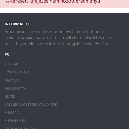
A keresett kifejezés nem hozott eredményt!
INFORMÁCIÓ
Amennyiben töröltetni szeretne egy hirdetést, írjon a
|
| e-mail címre a hirdetés neve
HIRDETES@HARDVER-BAZAR.HU
mellett szereplő azonosítószám megjelölésével (#szám).
PC
ALAPLAP
BŐVÍTŐ KÁRTYA
HÁLÓZAT
HANGKÁRTYA
HŰTÉS
KÁBELEK, ELOSZTÓK, ÁTALAKÍTÓK
MEMÓRIA
MEREVLEMEZ
OPTIKAI MEGHAJTÓ