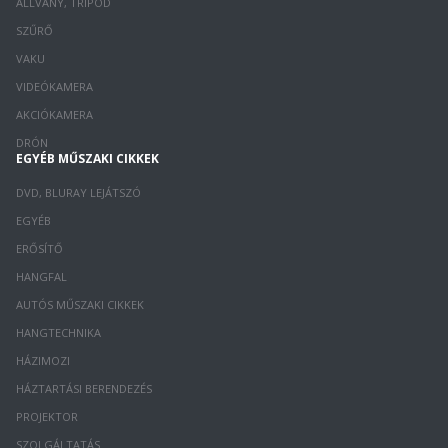
ÁLLVÁNY, TRIPOD
SZŰRŐ
VAKU
VIDEÓKAMERA
AKCIÓKAMERA
DRÓN
EGYÉB MŰSZAKI CIKKEK
DVD, BLURAY LEJÁTSZÓ
EGYÉB
ERŐSÍTŐ
HANGFAL
AUTÓS MŰSZAKI CIKKEK
HANGTECHNIKA
HÁZIMOZI
HÁZTARTÁSI BERENDEZÉS
PROJEKTOR
SZOLGÁLTATÁS