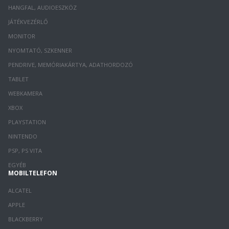
HANGFAL, AUDIOESZKÖZ
JÁTÉKVEZÉRLŐ
MONITOR
NYOMTATÓ, SZKENNER
PENDRIVE, MEMÓRIAKÁRTYA, ADATHORDOZÓ
TABLET
WEBKAMERA
XBOX
PLAYSTATION
NINTENDO
PSP, PS VITA
EGYÉB
MOBILTELEFON
ALCATEL
APPLE
BLACKBERRY