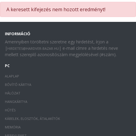
A keresett kifejezés nem hozott eredményt!
INFORMÁCIÓ
Amennyiben töröltetni szeretne egy hirdetést, írjon a
|
| e-mail címre a hirdetés neve
HIRDETES@HARDVER-BAZAR.HU
mellett szereplő azonosítószám megjelölésével (#szám).
PC
ALAPLAP
BŐVÍTŐ KÁRTYA
HÁLÓZAT
HANGKÁRTYA
HŰTÉS
KÁBELEK, ELOSZTÓK, ÁTALAKÍTÓK
MEMÓRIA
MEREVLEMEZ