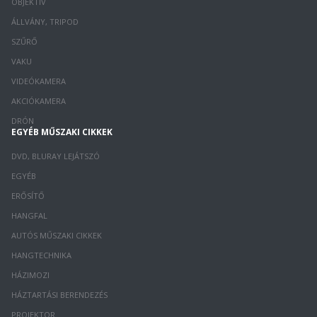
OBJEKTÍV
ÁLLVÁNY, TRIPOD
SZŰRŐ
VAKU
VIDEÓKAMERA
AKCIÓKAMERA
DRÓN
EGYÉB MŰSZAKI CIKKEK
DVD, BLURAY LEJÁTSZÓ
EGYÉB
ERŐSÍTŐ
HANGFAL
AUTÓS MŰSZAKI CIKKEK
HANGTECHNIKA
HÁZIMOZI
HÁZTARTÁSI BERENDEZÉS
PROJEKTOR