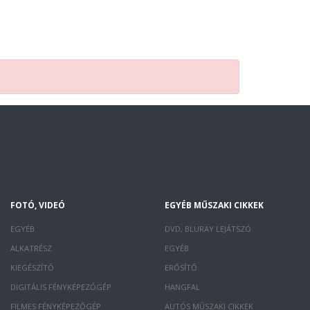
FOTÓ, VIDEÓ
EGYÉB MŰSZAKI CIKKEK
EGYÉB
DVD, BLURAY LEJÁTSZÓ
ALKATRÉSZ
EGYÉB
KIEGÉSZÍTŐ
ERŐSÍTŐ
DIGITÁLIS FÉNYKÉPEZŐGÉP
HANGFAL
FILMES FÉNYKÉPEZŐGÉP
AUTÓS MŰSZAKI CIKKEK