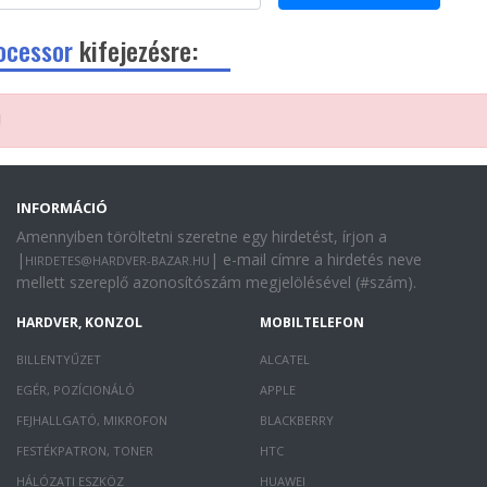
ocessor
kifejezésre:
!
INFORMÁCIÓ
Amennyiben töröltetni szeretne egy hirdetést, írjon a
|
| e-mail címre a hirdetés neve
HIRDETES@HARDVER-BAZAR.HU
mellett szereplő azonosítószám megjelölésével (#szám).
HARDVER, KONZOL
MOBILTELEFON
BILLENTYŰZET
ALCATEL
EGÉR, POZÍCIONÁLÓ
APPLE
FEJHALLGATÓ, MIKROFON
BLACKBERRY
FESTÉKPATRON, TONER
HTC
HÁLÓZATI ESZKÖZ
HUAWEI