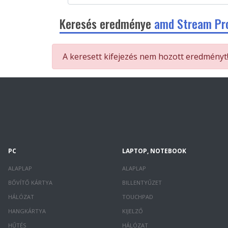
Keresés eredménye
amd Stream Pr
A keresett kifejezés nem hozott eredményt
PC
LAPTOP, NOTEBOOK
ALAPLAP
ALAPLAP
BŐVÍTŐ KÁRTYA
BILLENTYŰZET
HÁLÓZAT
TOUCHPAD
HANGKÁRTYA
KIJELZŐ
HŰTÉS
HÁLÓZAT