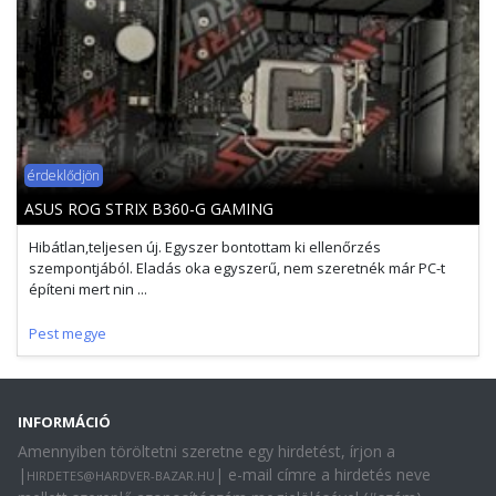
érdeklődjön
ASUS ROG STRIX B360-G GAMING
Hibátlan,teljesen új. Egyszer bontottam ki ellenőrzés
szempontjából. Eladás oka egyszerű, nem szeretnék már PC-t
építeni mert nin ...
Pest megye
INFORMÁCIÓ
Amennyiben töröltetni szeretne egy hirdetést, írjon a
|
| e-mail címre a hirdetés neve
HIRDETES@HARDVER-BAZAR.HU