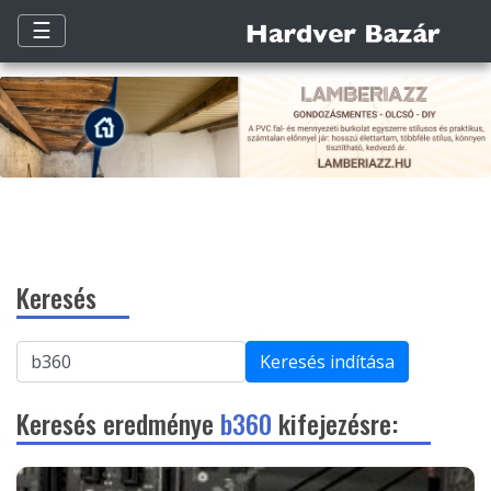
☰
Keresés
Keresés indítása
Keresés eredménye
b360
kifejezésre: