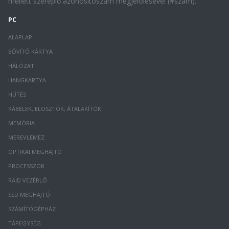
mellett szereplő azonosítószám megjelölésével (#szám).
PC
ALAPLAP
BŐVÍTŐ KÁRTYA
HÁLÓZAT
HANGKÁRTYA
HŰTÉS
KÁBELEK, ELOSZTÓK, ÁTALAKÍTÓK
MEMÓRIA
MEREVLEMEZ
OPTIKAI MEGHAJTÓ
PROCESSZOR
RAID VEZÉRLŐ
SSD MEGHAJTÓ
SZÁMÍTÓGÉPHÁZ
TÁPEGYSÉG