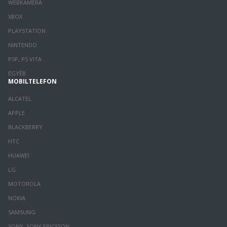
WEBKAMERA
XBOX
PLAYSTATION
NINTENDO
PSP, PS VITA
EGYÉB
MOBILTELEFON
ALCATEL
APPLE
BLACKBERRY
HTC
HUAWEI
LG
MOTOROLA
NOKIA
SAMSUNG
SONY, SONY ERICSSON