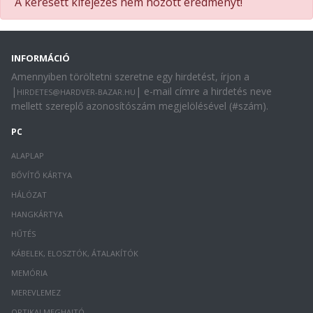
A keresett kifejezés nem hozott eredményt!
INFORMÁCIÓ
Amennyiben töröltetni szeretne egy hirdetést, írjon a
|
| e-mail címre a hirdetés neve
HIRDETES@HARDVER-BAZAR.HU
mellett szereplő azonosítószám megjelölésével (#szám).
PC
ALAPLAP
BŐVÍTŐ KÁRTYA
HÁLÓZAT
HANGKÁRTYA
HŰTÉS
KÁBELEK, ELOSZTÓK, ÁTALAKÍTÓK
MEMÓRIA
MEREVLEMEZ
OPTIKAI MEGHAJTÓ