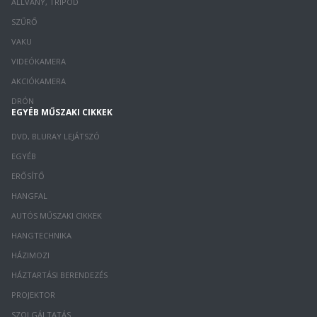
ÁLLVÁNY, TRIPOD
SZŰRŐ
VAKU
VIDEÓKAMERA
AKCIÓKAMERA
DRÓN
EGYÉB MŰSZAKI CIKKEK
DVD, BLURAY LEJÁTSZÓ
EGYÉB
ERŐSÍTŐ
HANGFAL
AUTÓS MŰSZAKI CIKKEK
HANGTECHNIKA
HÁZIMOZI
HÁZTARTÁSI BERENDEZÉS
PROJEKTOR
SZOLGÁLTATÁS