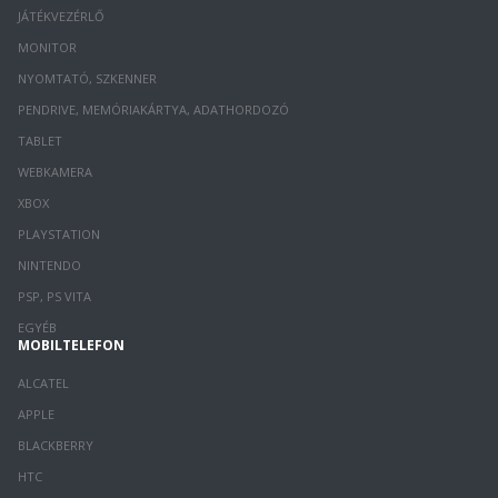
JÁTÉKVEZÉRLŐ
MONITOR
NYOMTATÓ, SZKENNER
PENDRIVE, MEMÓRIAKÁRTYA, ADATHORDOZÓ
TABLET
WEBKAMERA
XBOX
PLAYSTATION
NINTENDO
PSP, PS VITA
EGYÉB
MOBILTELEFON
ALCATEL
APPLE
BLACKBERRY
HTC