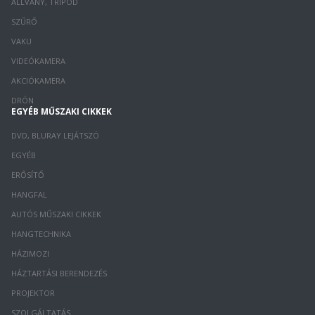
ÁLLVÁNY, TRIPOD
SZŰRŐ
VAKU
VIDEÓKAMERA
AKCIÓKAMERA
DRÓN
EGYÉB MŰSZAKI CIKKEK
DVD, BLURAY LEJÁTSZÓ
EGYÉB
ERŐSÍTŐ
HANGFAL
AUTÓS MŰSZAKI CIKKEK
HANGTECHNIKA
HÁZIMOZI
HÁZTARTÁSI BERENDEZÉS
PROJEKTOR
SZOLGÁLTATÁS