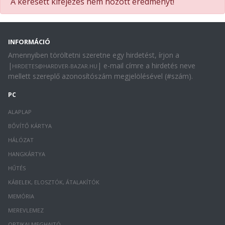
A keresett kifejezés nem hozott eredményt!
INFORMÁCIÓ
Amennyiben töröltetni szeretne egy hirdetést, írjon a
|
| e-mail címre a hirdetés neve
HIRDETES@HARDVER-BAZAR.HU
mellett szereplő azonosítószám megjelölésével (#szám).
PC
ALAPLAP
BŐVÍTŐ KÁRTYA
HÁLÓZAT
HANGKÁRTYA
HŰTÉS
KÁBELEK, ELOSZTÓK, ÁTALAKÍTÓK
MEMÓRIA
MEREVLEMEZ
OPTIKAI MEGHAJTÓ