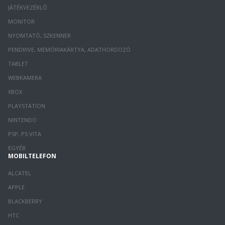
JÁTÉKVEZÉRLŐ
MONITOR
NYOMTATÓ, SZKENNER
PENDRIVE, MEMÓRIAKÁRTYA, ADATHORDOZÓ
TABLET
WEBKAMERA
XBOX
PLAYSTATION
NINTENDO
PSP, PS VITA
EGYÉB
MOBILTELEFON
ALCATEL
APPLE
BLACKBERRY
HTC