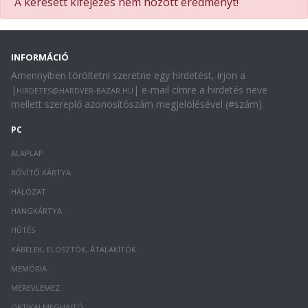
A keresett kifejezés nem hozott eredményt!
INFORMÁCIÓ
Amennyiben töröltetni szeretne egy hirdetést, írjon a
|
| e-mail címre a hirdetés neve
HIRDETES@HARDVER-BAZAR.HU
mellett szereplő azonosítószám megjelölésével (#szám).
PC
ALAPLAP
BŐVÍTŐ KÁRTYA
HÁLÓZAT
HANGKÁRTYA
HŰTÉS
KÁBELEK, ELOSZTÓK, ÁTALAKÍTÓK
MEMÓRIA
MEREVLEMEZ
OPTIKAI MEGHAJTÓ