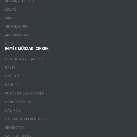
ÁLLVÁNY, TRIPOD
SZŰRŐ
VAKU
VIDEÓKAMERA
AKCIÓKAMERA
DRÓN
EGYÉB MŰSZAKI CIKKEK
DVD, BLURAY LEJÁTSZÓ
EGYÉB
ERŐSÍTŐ
HANGFAL
AUTÓS MŰSZAKI CIKKEK
HANGTECHNIKA
HÁZIMOZI
HÁZTARTÁSI BERENDEZÉS
PROJEKTOR
SZOLGÁLTATÁS