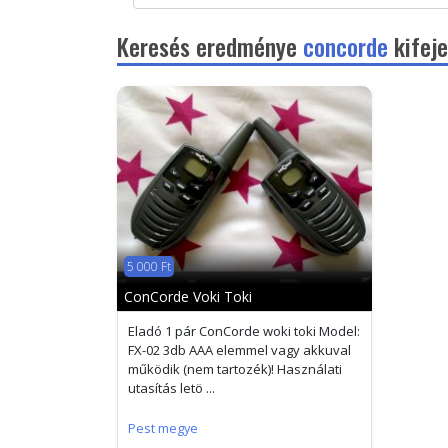
Keresés eredménye
concorde
kifeje
5 000 Ft
ConCorde Voki Toki
Eladó 1 pár ConCorde woki toki Model:
FX-02 3db AAA elemmel vagy akkuval
működik (nem tartozék)! Használati
utasítás letö ...
Pest megye