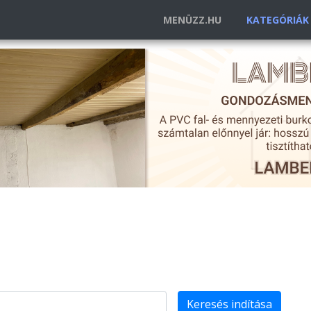
MENÜZZ.HU
KATEGÓRIÁ
Keresés indítása