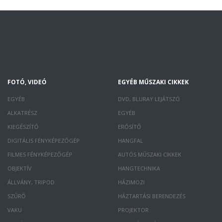
FOTÓ, VIDEÓ
EGYÉB MŰSZAKI CIKKEK
EGYÉB
DVD, BLURAY LEJÁTSZÓ
ALKATRÉSZ
EGYÉB
KIEGÉSZÍTŐ
ERŐSÍTŐ
DIGITÁLIS FÉNYKÉPEZŐGÉP
HANGFAL
FILMES FÉNYKÉPEZŐGÉP
AUTÓS MŰSZAKI CIKKEK
OBJEKTÍV
HANGTECHNIKA
ÁLLVÁNY, TRIPOD
HÁZIMOZI
SZŰRŐ
HÁZTARTÁSI BERENDEZÉS
VAKU
PROJEKTOR