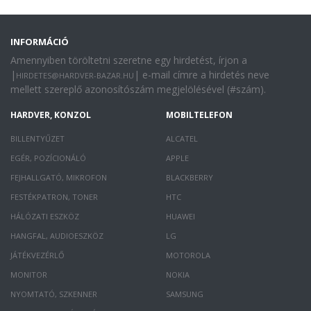
INFORMÁCIÓ
Amennyiben töröltetni szeretne egy hirdetést, írjon a
|
| e-mail címre a hirdetés neve
HIRDETES@HARDVER-BAZAR.HU
mellett szereplő azonosítószám megjelölésével (#szám).
HARDVER, KONZOL
MOBILTELEFON
BILLENTYŰZET
ALCATEL
EGÉR, POZÍCIONÁLÓ
APPLE
FEJHALLGATÓ, MIKROFON
BLACKBERRY
FESTÉKPATRON, TONER
HTC
HÁLÓZATI ESZKÖZ
HUAWEI
HANGFAL, AUDIOESZKÖZ
LG
JÁTÉKVEZÉRLŐ
MOTOROLA
MONITOR
NOKIA
NYOMTATÓ, SZKENNER
SAMSUNG