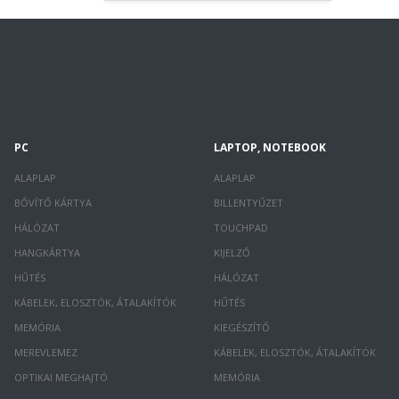
PC
LAPTOP, NOTEBOOK
ALAPLAP
ALAPLAP
BŐVÍTŐ KÁRTYA
BILLENTYŰZET
HÁLÓZAT
TOUCHPAD
HANGKÁRTYA
KIJELZŐ
HŰTÉS
HÁLÓZAT
KÁBELEK, ELOSZTÓK, ÁTALAKÍTÓK
HŰTÉS
MEMÓRIA
KIEGÉSZÍTŐ
MEREVLEMEZ
KÁBELEK, ELOSZTÓK, ÁTALAKÍTÓK
OPTIKAI MEGHAJTÓ
MEMÓRIA