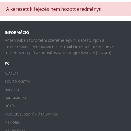
A keresett kifejezés nem hozott eredményt!
INFORMÁCIÓ
Amennyiben töröltetni szeretne egy hirdetést, írjon a
|
| e-mail címre a hirdetés neve
HIRDETES@HARDVER-BAZAR.HU
mellett szereplő azonosítószám megjelölésével (#szám).
PC
ALAPLAP
BŐVÍTŐ KÁRTYA
HÁLÓZAT
HANGKÁRTYA
HŰTÉS
KÁBELEK, ELOSZTÓK, ÁTALAKÍTÓK
MEMÓRIA
MEREVLEMEZ