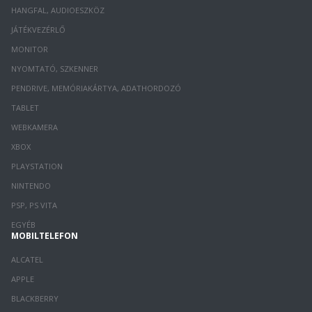
HANGFAL, AUDIOESZKÖZ
JÁTÉKVEZÉRLŐ
MONITOR
NYOMTATÓ, SZKENNER
PENDRIVE, MEMÓRIAKÁRTYA, ADATHORDOZÓ
TABLET
WEBKAMERA
XBOX
PLAYSTATION
NINTENDO
PSP, PS VITA
EGYÉB
MOBILTELEFON
ALCATEL
APPLE
BLACKBERRY