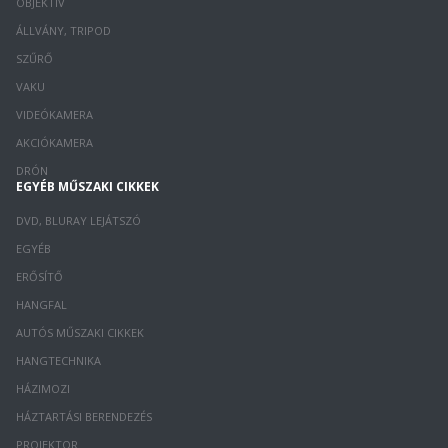
OBJEKTÍV
ÁLLVÁNY, TRIPOD
SZŰRŐ
VAKU
VIDEÓKAMERA
AKCIÓKAMERA
DRÓN
EGYÉB MŰSZAKI CIKKEK
DVD, BLURAY LEJÁTSZÓ
EGYÉB
ERŐSÍTŐ
HANGFAL
AUTÓS MŰSZAKI CIKKEK
HANGTECHNIKA
HÁZIMOZI
HÁZTARTÁSI BERENDEZÉS
PROJEKTOR