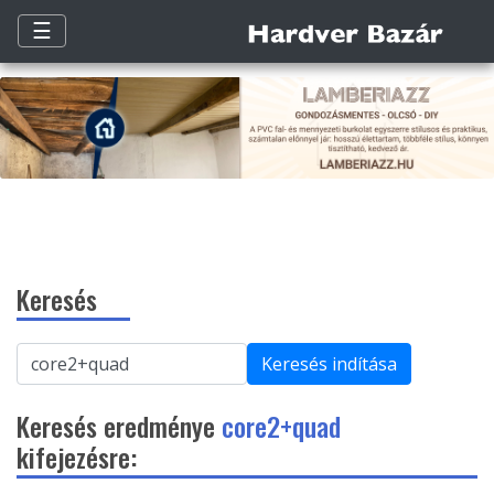
☰
Keresés
Keresés indítása
Keresés eredménye
core2+quad
kifejezésre: