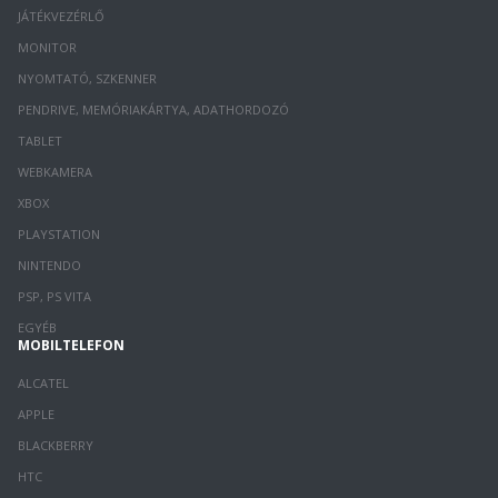
JÁTÉKVEZÉRLŐ
MONITOR
NYOMTATÓ, SZKENNER
PENDRIVE, MEMÓRIAKÁRTYA, ADATHORDOZÓ
TABLET
WEBKAMERA
XBOX
PLAYSTATION
NINTENDO
PSP, PS VITA
EGYÉB
MOBILTELEFON
ALCATEL
APPLE
BLACKBERRY
HTC