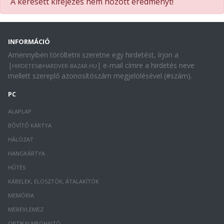
A keresett kifejezés nem hozott eredményt!
INFORMÁCIÓ
Amennyiben töröltetni szeretne egy hirdetést, írjon a
|
| e-mail címre a hirdetés neve
HIRDETES@HARDVER-BAZAR.HU
mellett szereplő azonosítószám megjelölésével (#szám).
PC
ALAPLAP
BŐVÍTŐ KÁRTYA
HÁLÓZAT
HANGKÁRTYA
HŰTÉS
KÁBELEK, ELOSZTÓK, ÁTALAKÍTÓK
MEMÓRIA
MEREVLEMEZ
OPTIKAI MEGHAJTÓ