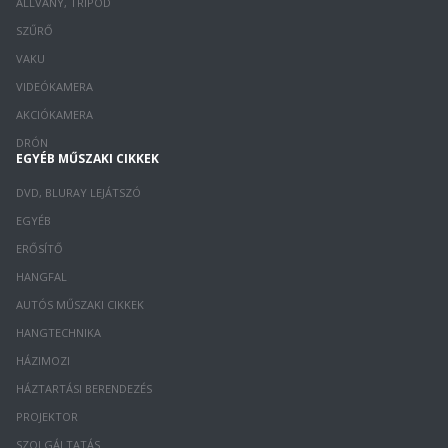
ÁLLVÁNY, TRIPOD
SZŰRŐ
VAKU
VIDEÓKAMERA
AKCIÓKAMERA
DRÓN
EGYÉB MŰSZAKI CIKKEK
DVD, BLURAY LEJÁTSZÓ
EGYÉB
ERŐSÍTŐ
HANGFAL
AUTÓS MŰSZAKI CIKKEK
HANGTECHNIKA
HÁZIMOZI
HÁZTARTÁSI BERENDEZÉS
PROJEKTOR
SZOLGÁLTATÁS