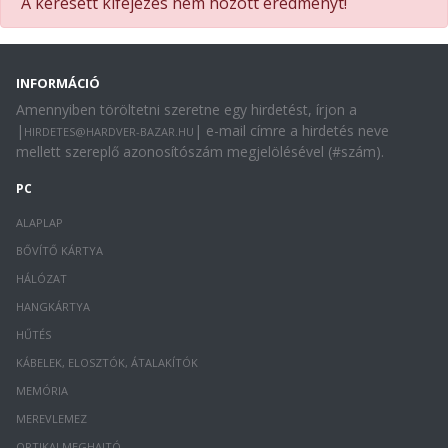
A keresett kifejezés nem hozott eredményt!
INFORMÁCIÓ
Amennyiben töröltetni szeretne egy hirdetést, írjon a
|
| e-mail címre a hirdetés neve
HIRDETES@HARDVER-BAZAR.HU
mellett szereplő azonosítószám megjelölésével (#szám).
PC
ALAPLAP
BŐVÍTŐ KÁRTYA
HÁLÓZAT
HANGKÁRTYA
HŰTÉS
KÁBELEK, ELOSZTÓK, ÁTALAKÍTÓK
MEMÓRIA
MEREVLEMEZ
OPTIKAI MEGHAJTÓ