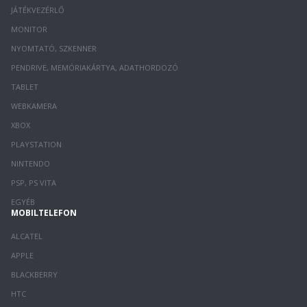
JÁTÉKVEZÉRLŐ
MONITOR
NYOMTATÓ, SZKENNER
PENDRIVE, MEMÓRIAKÁRTYA, ADATHORDOZÓ
TABLET
WEBKAMERA
XBOX
PLAYSTATION
NINTENDO
PSP, PS VITA
EGYÉB
MOBILTELEFON
ALCATEL
APPLE
BLACKBERRY
HTC