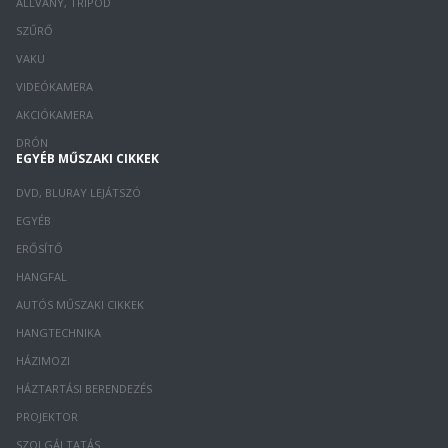
ÁLLVÁNY, TRIPOD
SZŰRŐ
VAKU
VIDEÓKAMERA
AKCIÓKAMERA
DRÓN
EGYÉB MŰSZAKI CIKKEK
DVD, BLURAY LEJÁTSZÓ
EGYÉB
ERŐSÍTŐ
HANGFAL
AUTÓS MŰSZAKI CIKKEK
HANGTECHNIKA
HÁZIMOZI
HÁZTARTÁSI BERENDEZÉS
PROJEKTOR
SZOLGÁLTATÁS