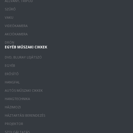
ÁLLVÁNY, TRIPOD
SZŰRŐ
VAKU
VIDEÓKAMERA
AKCIÓKAMERA
DRÓN
EGYÉB MŰSZAKI CIKKEK
DVD, BLURAY LEJÁTSZÓ
EGYÉB
ERŐSÍTŐ
HANGFAL
AUTÓS MŰSZAKI CIKKEK
HANGTECHNIKA
HÁZIMOZI
HÁZTARTÁSI BERENDEZÉS
PROJEKTOR
SZOLGÁLTATÁS