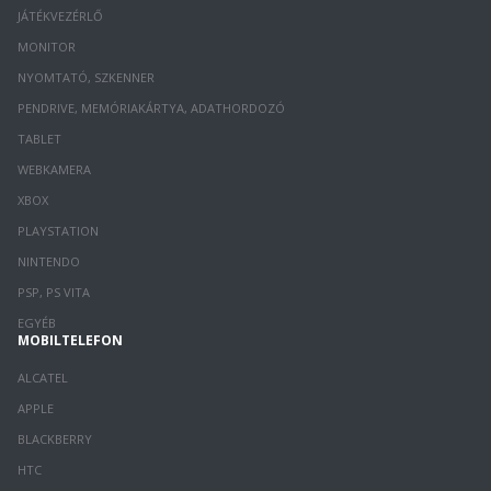
JÁTÉKVEZÉRLŐ
MONITOR
NYOMTATÓ, SZKENNER
PENDRIVE, MEMÓRIAKÁRTYA, ADATHORDOZÓ
TABLET
WEBKAMERA
XBOX
PLAYSTATION
NINTENDO
PSP, PS VITA
EGYÉB
MOBILTELEFON
ALCATEL
APPLE
BLACKBERRY
HTC