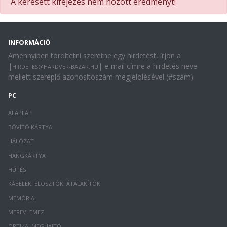
A keresett kifejezés nem hozott eredményt!
INFORMÁCIÓ
Amennyiben töröltetni szeretne egy hirdetést, írjon a
|
| e-mail címre a hirdetés neve
HIRDETES@HARDVER-BAZAR.HU
mellett szereplő azonosítószám megjelölésével (#szám).
PC
ALAPLAP
BŐVÍTŐ KÁRTYA
HÁLÓZAT
HANGKÁRTYA
HŰTÉS
KÁBELEK, ELOSZTÓK, ÁTALAKÍTÓK
MEMÓRIA
MEREVLEMEZ
OPTIKAI MEGHAJTÓ