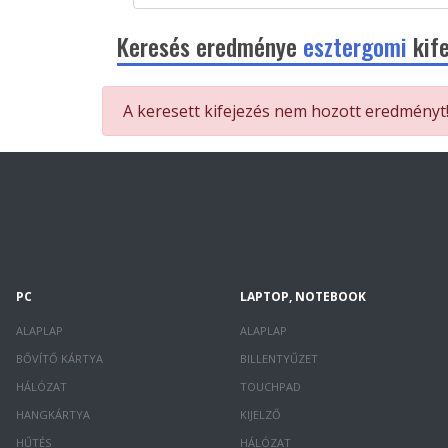
Keresés eredménye
esztergomi
kif
A keresett kifejezés nem hozott eredményt
PC
LAPTOP, NOTEBOOK
ALAPLAP
ALAPLAP
BŐVÍTŐ KÁRTYA
BILLENTYŰZET
HÁLÓZAT
TOUCHPAD
HANGKÁRTYA
KIJELZŐ
HŰTÉS
HÁLÓZAT