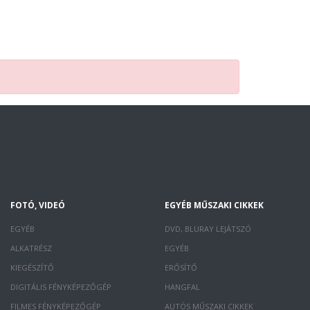
FOTÓ, VIDEÓ
EGYÉB MŰSZAKI CIKKEK
EGYÉB
DVD, BLURAY LEJÁTSZÓ
ALKATRÉSZ
EGYÉB
KIEGÉSZÍTŐ
ERŐSÍTŐ
DIGITÁLIS FÉNYKÉPEZŐGÉP
HANGFAL
FILMES FÉNYKÉPEZŐGÉP
AUTÓS MŰSZAKI CIKKEK