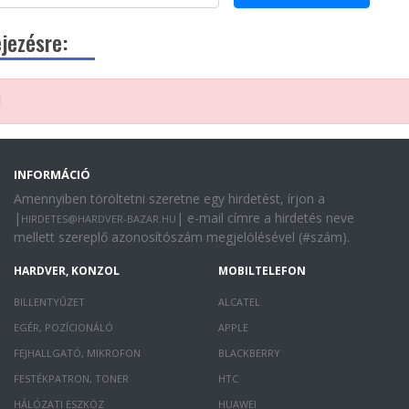
ejezésre:
!
INFORMÁCIÓ
Amennyiben töröltetni szeretne egy hirdetést, írjon a
|
| e-mail címre a hirdetés neve
HIRDETES@HARDVER-BAZAR.HU
mellett szereplő azonosítószám megjelölésével (#szám).
HARDVER, KONZOL
MOBILTELEFON
BILLENTYŰZET
ALCATEL
EGÉR, POZÍCIONÁLÓ
APPLE
FEJHALLGATÓ, MIKROFON
BLACKBERRY
FESTÉKPATRON, TONER
HTC
HÁLÓZATI ESZKÖZ
HUAWEI