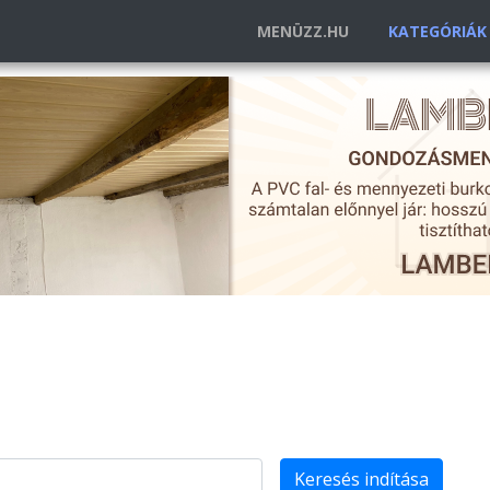
MENÜZZ.HU
KATEGÓRIÁ
Keresés indítása