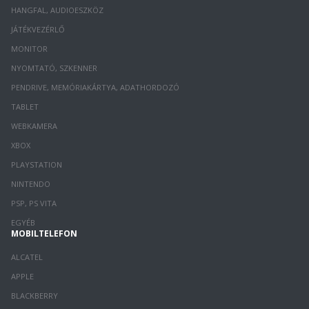
HANGFAL, AUDIOESZKÖZ
JÁTÉKVEZÉRLŐ
MONITOR
NYOMTATÓ, SZKENNER
PENDRIVE, MEMÓRIAKÁRTYA, ADATHORDOZÓ
TABLET
WEBKAMERA
XBOX
PLAYSTATION
NINTENDO
PSP, PS VITA
EGYÉB
MOBILTELEFON
ALCATEL
APPLE
BLACKBERRY