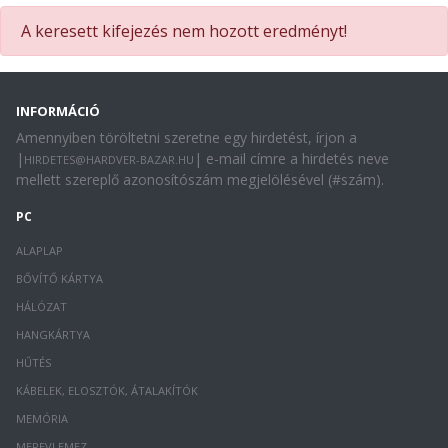
A keresett kifejezés nem hozott eredményt!
INFORMÁCIÓ
Amennyiben töröltetni szeretne egy hirdetést, írjon a
|
| e-mail címre a hirdetés neve
HIRDETES@HARDVER-BAZAR.HU
mellett szereplő azonosítószám megjelölésével (#szám).
PC
ALAPLAP
BŐVÍTŐ KÁRTYA
HÁLÓZAT
HANGKÁRTYA
HŰTÉS
KÁBELEK, ELOSZTÓK, ÁTALAKÍTÓK
MEMÓRIA
MEREVLEMEZ