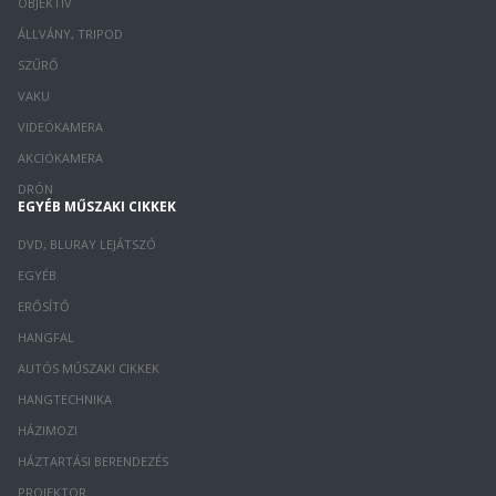
OBJEKTÍV
ÁLLVÁNY, TRIPOD
SZŰRŐ
VAKU
VIDEÓKAMERA
AKCIÓKAMERA
DRÓN
EGYÉB MŰSZAKI CIKKEK
DVD, BLURAY LEJÁTSZÓ
EGYÉB
ERŐSÍTŐ
HANGFAL
AUTÓS MŰSZAKI CIKKEK
HANGTECHNIKA
HÁZIMOZI
HÁZTARTÁSI BERENDEZÉS
PROJEKTOR