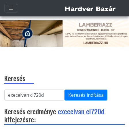
☰
Keresés
Keresés indítása
Keresés eredménye
execelvan cl720d
kifejezésre: