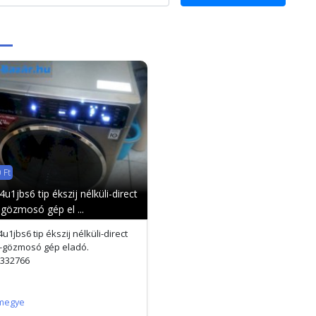
 Ft
u1jbs6 tip ékszij nélküli-direct
-gözmosó gép el ...
u1jbs6 tip ékszij nélküli-direct
 -gözmosó gép eladó.
332766
megye