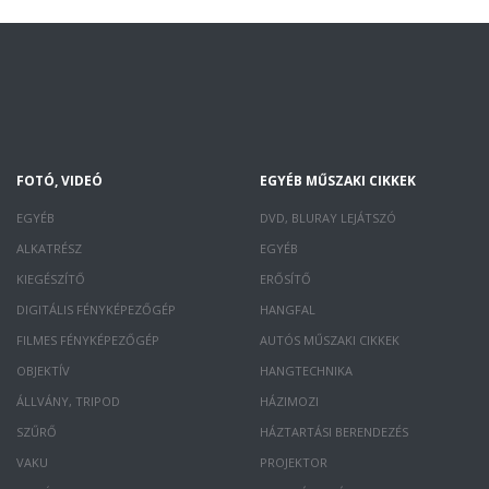
FOTÓ, VIDEÓ
EGYÉB MŰSZAKI CIKKEK
EGYÉB
DVD, BLURAY LEJÁTSZÓ
ALKATRÉSZ
EGYÉB
KIEGÉSZÍTŐ
ERŐSÍTŐ
DIGITÁLIS FÉNYKÉPEZŐGÉP
HANGFAL
FILMES FÉNYKÉPEZŐGÉP
AUTÓS MŰSZAKI CIKKEK
OBJEKTÍV
HANGTECHNIKA
ÁLLVÁNY, TRIPOD
HÁZIMOZI
SZŰRŐ
HÁZTARTÁSI BERENDEZÉS
VAKU
PROJEKTOR