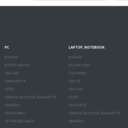
PC
LAPTOP, NOTEBOOK
ALAPLAP
ALAPLAP
BŐVÍTŐ KÁRTYA
BILLENTYŰZET
HÁLÓZAT
TOUCHPAD
HANGKÁRTYA
KIJELZŐ
HŰTÉS
HÁLÓZAT
KÁBELEK, ELOSZTÓK, ÁTALAKÍTÓK
HŰTÉS
MEMÓRIA
KIEGÉSZÍTŐ
MEREVLEMEZ
KÁBELEK, ELOSZTÓK, ÁTALAKÍTÓK
OPTIKAI MEGHAJTÓ
MEMÓRIA