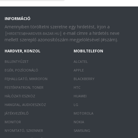
INFORMÁCIÓ
Amennyiben töröltetni szeretne egy hirdetést, írjon a
|
| e-mail címre a hirdetés neve
HIRDETES@HARDVER-BAZAR.HU
mellett szereplő azonosítószám megjelölésével (#szám).
HARDVER, KONZOL
MOBILTELEFON
BILLENTYŰZET
ALCATEL
EGÉR, POZÍCIONÁLÓ
APPLE
FEJHALLGATÓ, MIKROFON
BLACKBERRY
FESTÉKPATRON, TONER
HTC
HÁLÓZATI ESZKÖZ
HUAWEI
HANGFAL, AUDIOESZKÖZ
LG
JÁTÉKVEZÉRLŐ
MOTOROLA
MONITOR
NOKIA
NYOMTATÓ, SZKENNER
SAMSUNG