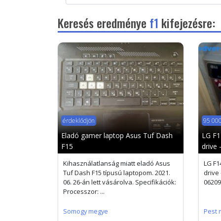
Keresés eredménye
f1
kifejezésre:
érdeklődjön
95 000
Eladó gamer laptop Asus Tuf Dash
LG F14
F15
drive 
Kihasználatlanság miatt eladó Asus
LG F14
Tuf Dash F15 típusú laptopom. 2021.
drive
06. 26-án lett vásárolva. Specifikációk:
06209
Processzor: ...
Somogy megye
Pest 