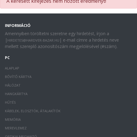
A keresett kifejezés nem hozott eredményt!
INFORMÁCIÓ
Amennyiben töröltetni szeretne egy hirdetést, írjon a
|
| e-mail címre a hirdetés neve
HIRDETES@HARDVER-BAZAR.HU
mellett szereplő azonosítószám megjelölésével (#szám).
PC
ALAPLAP
BŐVÍTŐ KÁRTYA
HÁLÓZAT
HANGKÁRTYA
HŰTÉS
KÁBELEK, ELOSZTÓK, ÁTALAKÍTÓK
MEMÓRIA
MEREVLEMEZ
OPTIKAI MEGHAJTÓ