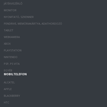
JÁTÉKVEZÉRLŐ
MONITOR
NYOMTATÓ, SZKENNER
PENDRIVE, MEMÓRIAKÁRTYA, ADATHORDOZÓ
TABLET
WEBKAMERA
XBOX
PLAYSTATION
NINTENDO
PSP, PS VITA
EGYÉB
MOBILTELEFON
ALCATEL
APPLE
BLACKBERRY
HTC