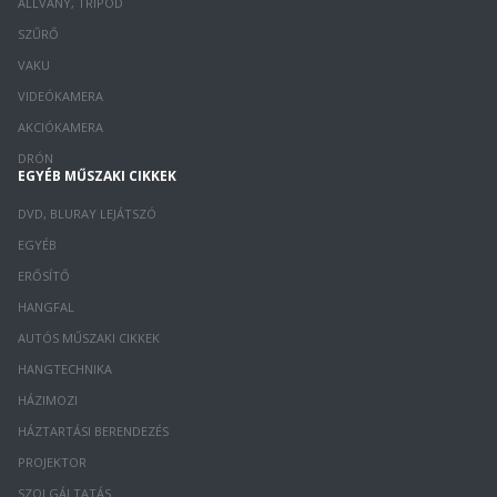
ÁLLVÁNY, TRIPOD
SZŰRŐ
VAKU
VIDEÓKAMERA
AKCIÓKAMERA
DRÓN
EGYÉB MŰSZAKI CIKKEK
DVD, BLURAY LEJÁTSZÓ
EGYÉB
ERŐSÍTŐ
HANGFAL
AUTÓS MŰSZAKI CIKKEK
HANGTECHNIKA
HÁZIMOZI
HÁZTARTÁSI BERENDEZÉS
PROJEKTOR
SZOLGÁLTATÁS