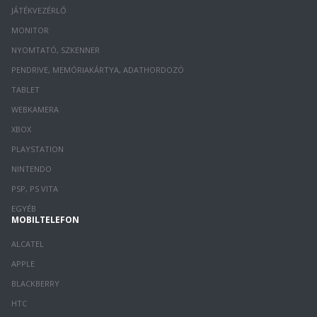
JÁTÉKVEZÉRLŐ
MONITOR
NYOMTATÓ, SZKENNER
PENDRIVE, MEMÓRIAKÁRTYA, ADATHORDOZÓ
TABLET
WEBKAMERA
XBOX
PLAYSTATION
NINTENDO
PSP, PS VITA
EGYÉB
MOBILTELEFON
ALCATEL
APPLE
BLACKBERRY
HTC