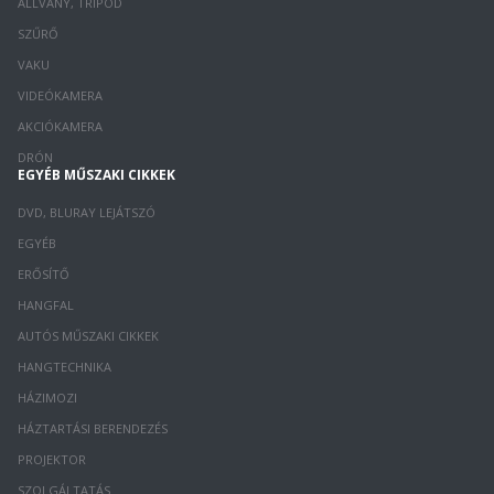
ÁLLVÁNY, TRIPOD
SZŰRŐ
VAKU
VIDEÓKAMERA
AKCIÓKAMERA
DRÓN
EGYÉB MŰSZAKI CIKKEK
DVD, BLURAY LEJÁTSZÓ
EGYÉB
ERŐSÍTŐ
HANGFAL
AUTÓS MŰSZAKI CIKKEK
HANGTECHNIKA
HÁZIMOZI
HÁZTARTÁSI BERENDEZÉS
PROJEKTOR
SZOLGÁLTATÁS