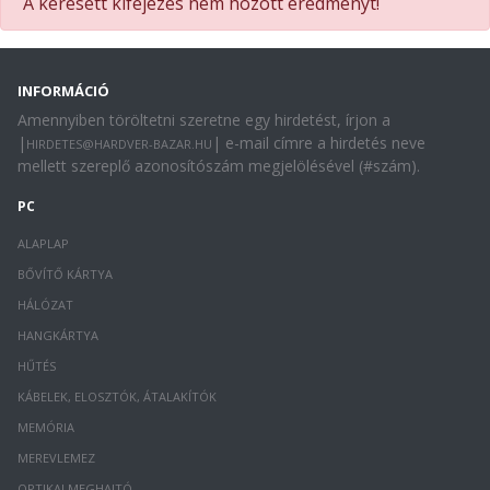
A keresett kifejezés nem hozott eredményt!
INFORMÁCIÓ
Amennyiben töröltetni szeretne egy hirdetést, írjon a
|
| e-mail címre a hirdetés neve
HIRDETES@HARDVER-BAZAR.HU
mellett szereplő azonosítószám megjelölésével (#szám).
PC
ALAPLAP
BŐVÍTŐ KÁRTYA
HÁLÓZAT
HANGKÁRTYA
HŰTÉS
KÁBELEK, ELOSZTÓK, ÁTALAKÍTÓK
MEMÓRIA
MEREVLEMEZ
OPTIKAI MEGHAJTÓ