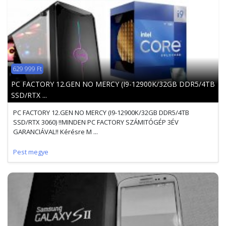
629 999 Ft
PC FACTORY 12.GEN NO MERCY (I9-12900K/32GB DDR5/4TB
SSD/RTX ...
PC FACTORY 12.GEN NO MERCY (I9-12900K/32GB DDR5/4TB
SSD/RTX 3060) !!MINDEN PC FACTORY SZÁMITÓGÉP 3ÉV
GARANCIÁVAL!! Kérésre M ...
Pest megye