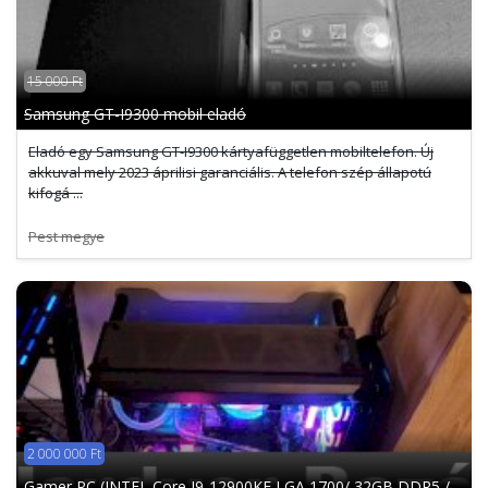
15 000 Ft
Samsung GT-I9300 mobil eladó
Eladó egy Samsung GT-I9300 kártyafüggetlen mobiltelefon. Új
akkuval mely 2023 áprilisi garanciális. A telefon szép állapotú
kifogá ...
Pest megye
2 000 000 Ft
Gamer PC (INTEL Core I9-12900KF LGA 1700/ 32GB DDR5 /