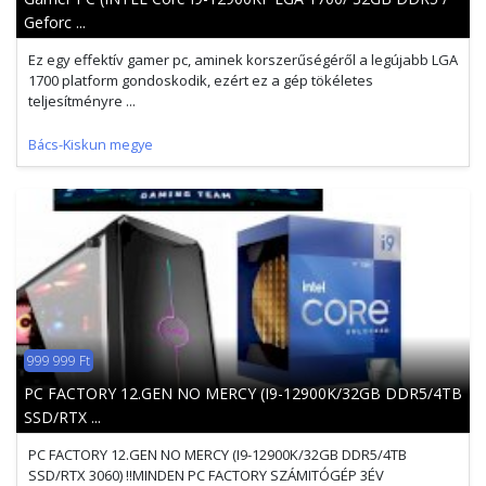
Geforc ...
Ez egy effektív gamer pc, aminek korszerűségéről a legújabb LGA
1700 platform gondoskodik, ezért ez a gép tökéletes
teljesítményre ...
Bács-Kiskun megye
999 999 Ft
PC FACTORY 12.GEN NO MERCY (I9-12900K/32GB DDR5/4TB
SSD/RTX ...
PC FACTORY 12.GEN NO MERCY (I9-12900K/32GB DDR5/4TB
SSD/RTX 3060) !!MINDEN PC FACTORY SZÁMITÓGÉP 3ÉV