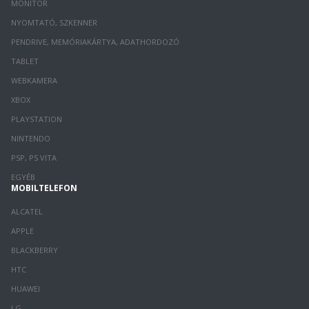
MONITOR
NYOMTATÓ, SZKENNER
PENDRIVE, MEMÓRIAKÁRTYA, ADATHORDOZÓ
TABLET
WEBKAMERA
XBOX
PLAYSTATION
NINTENDO
PSP, PS VITA
EGYÉB
MOBILTELEFON
ALCATEL
APPLE
BLACKBERRY
HTC
HUAWEI
LG