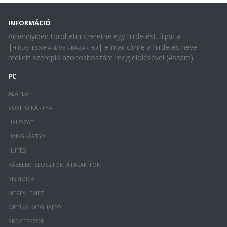
INFORMÁCIÓ
Amennyiben töröltetni szeretne egy hirdetést, írjon a
|
| e-mail címre a hirdetés neve
HIRDETES@HARDVER-BAZAR.HU
mellett szereplő azonosítószám megjelölésével (#szám).
PC
ALAPLAP
BŐVÍTŐ KÁRTYA
HÁLÓZAT
HANGKÁRTYA
HŰTÉS
KÁBELEK, ELOSZTÓK, ÁTALAKÍTÓK
MEMÓRIA
MEREVLEMEZ
OPTIKAI MEGHAJTÓ
PROCESSZOR