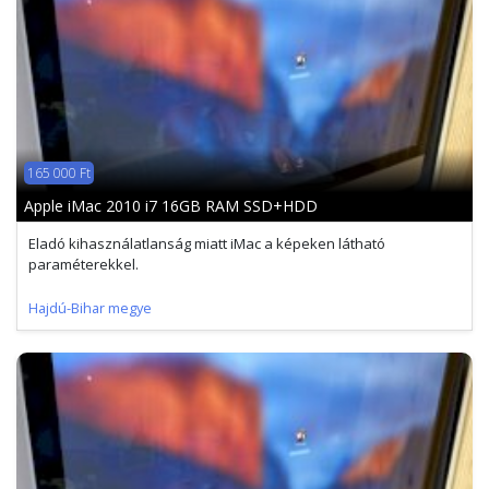
165 000 Ft
Apple iMac 2010 i7 16GB RAM SSD+HDD
Eladó kihasználatlanság miatt iMac a képeken látható
paraméterekkel.
Hajdú-Bihar megye