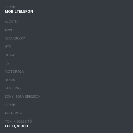
EGYÉB
MOBILTELEFON
ALCATEL
APPLE
BLACKBERRY
HTC
HUAWEI
LG
MOTOROLA
NOKIA
SAMSUNG
SONY, SONY ERICSSON
EGYÉB
ALKATRÉSZ
TOK, KIEGÉSZÍTŐ
FOTÓ, VIDEÓ