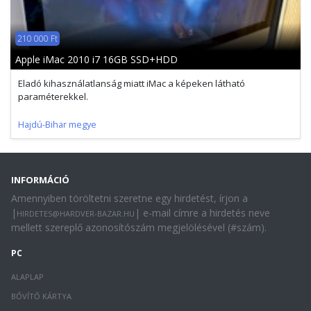
210 000 Ft
Apple iMac 2010 i7 16GB SSD+HDD
Eladó kihasználatlanság miatt iMac a képeken látható
paraméterekkel.
Hajdú-Bihar megye
INFORMÁCIÓ
Amennyiben töröltetni szeretne egy hirdetést, írjon a
|
| e-mail címre a hirdetés neve
HIRDETES@HARDVER-BAZAR.HU
mellett szereplő azonosítószám megjelölésével (#szám).
PC
ALAPLAP
BŐVÍTŐ KÁRTYA