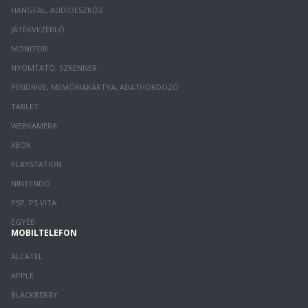
HANGFAL, AUDIOESZKÖZ
JÁTÉKVEZÉRLŐ
MONITOR
NYOMTATÓ, SZKENNER
PENDRIVE, MEMÓRIAKÁRTYA, ADATHORDOZÓ
TABLET
WEBKAMERA
XBOX
PLAYSTATION
NINTENDO
PSP, PS VITA
EGYÉB
MOBILTELEFON
ALCATEL
APPLE
BLACKBERRY