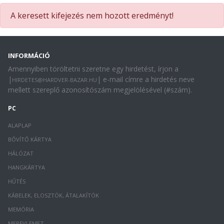
A keresett kifejezés nem hozott eredményt!
INFORMÁCIÓ
Amennyiben töröltetni szeretne egy hirdetést, írjon a
|
| e-mail címre a hirdetés neve
HIRDETES@HARDVER-BAZAR.HU
mellett szereplő azonosítószám megjelölésével (#szám).
PC
ALAPLAP
BŐVÍTŐ KÁRTYA
HÁLÓZAT
HANGKÁRTYA
HŰTÉS
KÁBELEK, ELOSZTÓK, ÁTALAKÍTÓK
MEMÓRIA
MEREVLEMEZ