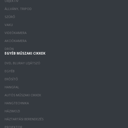
OBJEKTÍV
ÁLLVÁNY, TRIPOD
SZŰRŐ
VAKU
VIDEÓKAMERA
AKCIÓKAMERA
DRÓN
EGYÉB MŰSZAKI CIKKEK
DVD, BLURAY LEJÁTSZÓ
EGYÉB
ERŐSÍTŐ
HANGFAL
AUTÓS MŰSZAKI CIKKEK
HANGTECHNIKA
HÁZIMOZI
HÁZTARTÁSI BERENDEZÉS
PROJEKTOR