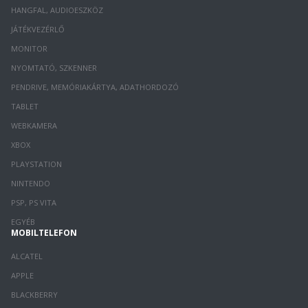
HANGFAL, AUDIOESZKÖZ
JÁTÉKVEZÉRLŐ
MONITOR
NYOMTATÓ, SZKENNER
PENDRIVE, MEMÓRIAKÁRTYA, ADATHORDOZÓ
TABLET
WEBKAMERA
XBOX
PLAYSTATION
NINTENDO
PSP, PS VITA
EGYÉB
MOBILTELEFON
ALCATEL
APPLE
BLACKBERRY