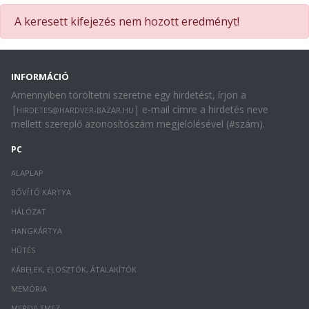
A keresett kifejezés nem hozott eredményt!
INFORMÁCIÓ
Amennyiben töröltetni szeretne egy hirdetést, írjon a
|
| e-mail címre a hirdetés neve
HIRDETES@HARDVER-BAZAR.HU
mellett szereplő azonosítószám megjelölésével (#szám).
PC
ALAPLAP
BŐVÍTŐ KÁRTYA
HÁLÓZAT
HANGKÁRTYA
HŰTÉS
KÁBELEK, ELOSZTÓK, ÁTALAKÍTÓK
MEMÓRIA
MEREVLEMEZ