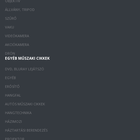
OBJEKTÍV
ÁLLVÁNY, TRIPOD
SZŰRŐ
VAKU
VIDEÓKAMERA
AKCIÓKAMERA
DRÓN
EGYÉB MŰSZAKI CIKKEK
DVD, BLURAY LEJÁTSZÓ
EGYÉB
ERŐSÍTŐ
HANGFAL
AUTÓS MŰSZAKI CIKKEK
HANGTECHNIKA
HÁZIMOZI
HÁZTARTÁSI BERENDEZÉS
PROJEKTOR