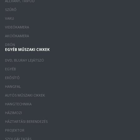
ÁLLVÁNY, TRIPOD
SZŰRŐ
VAKU
VIDEÓKAMERA
AKCIÓKAMERA
DRÓN
EGYÉB MŰSZAKI CIKKEK
DVD, BLURAY LEJÁTSZÓ
EGYÉB
ERŐSÍTŐ
HANGFAL
AUTÓS MŰSZAKI CIKKEK
HANGTECHNIKA
HÁZIMOZI
HÁZTARTÁSI BERENDEZÉS
PROJEKTOR
SZOLGÁLTATÁS