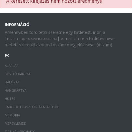
A keresett kifejezés nem hozott eredményt!
INFORMÁCIÓ
Amennyiben töröltetni szeretne egy hirdetést, írjon a
|
| e-mail címre a hirdetés neve
HIRDETES@HARDVER-BAZAR.HU
mellett szereplő azonosítószám megjelölésével (#szám).
PC
ALAPLAP
BŐVÍTŐ KÁRTYA
HÁLÓZAT
HANGKÁRTYA
HŰTÉS
KÁBELEK, ELOSZTÓK, ÁTALAKÍTÓK
MEMÓRIA
MEREVLEMEZ
OPTIKAI MEGHAJTÓ