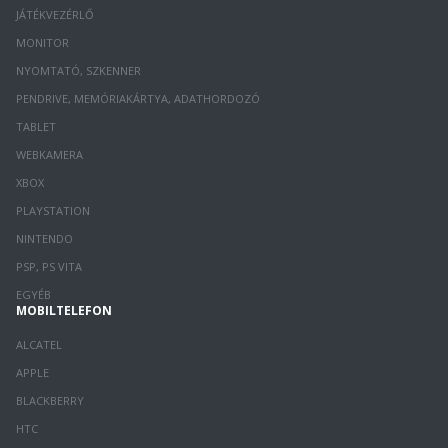
JÁTÉKVEZÉRLŐ
MONITOR
NYOMTATÓ, SZKENNER
PENDRIVE, MEMÓRIAKÁRTYA, ADATHORDOZÓ
TABLET
WEBKAMERA
XBOX
PLAYSTATION
NINTENDO
PSP, PS VITA
EGYÉB
MOBILTELEFON
ALCATEL
APPLE
BLACKBERRY
HTC