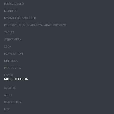
JÁTÉKVEZÉRLŐ
MONITOR
NYOMTATÓ, SZKENNER
PENDRIVE, MEMÓRIAKÁRTYA, ADATHORDOZÓ
TABLET
WEBKAMERA
XBOX
PLAYSTATION
NINTENDO
PSP, PS VITA
EGYÉB
MOBILTELEFON
ALCATEL
APPLE
BLACKBERRY
HTC