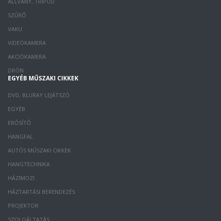
ÁLLVÁNY, TRIPOD
SZŰRŐ
VAKU
VIDEÓKAMERA
AKCIÓKAMERA
DRÓN
EGYÉB MŰSZAKI CIKKEK
DVD, BLURAY LEJÁTSZÓ
EGYÉB
ERŐSÍTŐ
HANGFAL
AUTÓS MŰSZAKI CIKKEK
HANGTECHNIKA
HÁZIMOZI
HÁZTARTÁSI BERENDEZÉS
PROJEKTOR
SZOLGÁLTATÁS