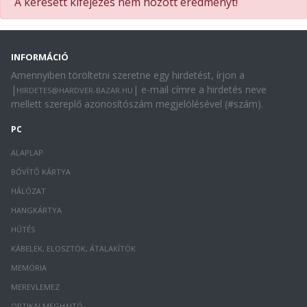
A keresett kifejezés nem hozott eredményt!
INFORMÁCIÓ
Amennyiben töröltetni szeretne egy hirdetést, írjon a
|
| e-mail címre a hirdetés neve
HIRDETES@HARDVER-BAZAR.HU
mellett szereplő azonosítószám megjelölésével (#szám).
PC
ALAPLAP
BŐVÍTŐ KÁRTYA
HÁLÓZAT
HANGKÁRTYA
HŰTÉS
KÁBELEK, ELOSZTÓK, ÁTALAKÍTÓK
MEMÓRIA
MEREVLEMEZ
OPTIKAI MEGHAJTÓ