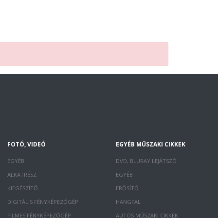
FOTÓ, VIDEÓ
EGYÉB MŰSZAKI CIKKEK
EGYÉB
DVD, BLURAY LEJÁTSZÓ
ALKATRÉSZ
EGYÉB
KIEGÉSZÍTŐ
ERŐSÍTŐ
DIGITÁLIS FÉNYKÉPEZŐGÉP
HANGFAL
FILMES FÉNYKÉPEZŐGÉP
AUTÓS MŰSZAKI CIKKEK