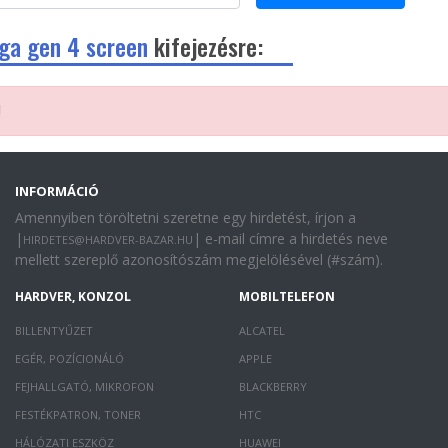
ga gen 4 screen
kifejezésre:
!
INFORMÁCIÓ
Amennyiben töröltetni szeretne egy hirdetést, írjon a
|
| e-mail címre a hirdetés neve
HIRDETES@HARDVER-BAZAR.HU
mellett szereplő azonosítószám megjelölésével (#szám).
HARDVER, KONZOL
MOBILTELEFON
BILLENTYŰZET
ALCATEL
EGÉR, POZÍCIONÁLÓ
APPLE
FEJHALLGATÓ, MIKROFON
BLACKBERRY
FESTÉKPATRON, TONER
HTC
HÁLÓZATI ESZKÖZ
HUAWEI