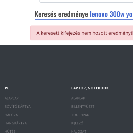
Keresés eredménye
lenovo 300w yo
A keresett kifejezés nem hozott eredményt
PC
LAPTOP, NOTEBOOK
ALAPLAP
ALAPLAP
BŐVÍTŐ KÁRTYA
BILLENTYŰZET
HÁLÓZAT
TOUCHPAD
HANGKÁRTYA
KIJELZŐ
HŰTÉS
HÁLÓZAT