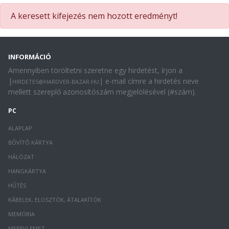
A keresett kifejezés nem hozott eredményt!
INFORMÁCIÓ
Amennyiben töröltetni szeretne egy hirdetést, írjon a
|
| e-mail címre a hirdetés neve
HIRDETES@HARDVER-BAZAR.HU
mellett szereplő azonosítószám megjelölésével (#szám).
PC
ALAPLAP
BŐVÍTŐ KÁRTYA
HÁLÓZAT
HANGKÁRTYA
HŰTÉS
KÁBELEK, ELOSZTÓK, ÁTALAKÍTÓK
MEMÓRIA
MEREVLEMEZ