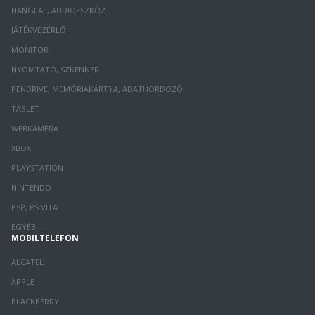
HANGFAL, AUDIOESZKÖZ
JÁTÉKVEZÉRLŐ
MONITOR
NYOMTATÓ, SZKENNER
PENDRIVE, MEMÓRIAKÁRTYA, ADATHORDOZÓ
TABLET
WEBKAMERA
XBOX
PLAYSTATION
NINTENDO
PSP, PS VITA
EGYÉB
MOBILTELEFON
ALCATEL
APPLE
BLACKBERRY