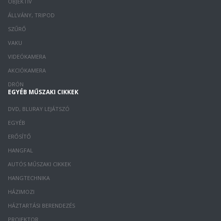
OBJEKTÍV
ÁLLVÁNY, TRIPOD
SZŰRŐ
VAKU
VIDEÓKAMERA
AKCIÓKAMERA
DRÓN
EGYÉB MŰSZAKI CIKKEK
DVD, BLURAY LEJÁTSZÓ
EGYÉB
ERŐSÍTŐ
HANGFAL
AUTÓS MŰSZAKI CIKKEK
HANGTECHNIKA
HÁZIMOZI
HÁZTARTÁSI BERENDEZÉS
PROJEKTOR