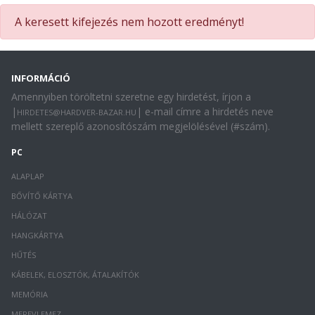
A keresett kifejezés nem hozott eredményt!
INFORMÁCIÓ
Amennyiben töröltetni szeretne egy hirdetést, írjon a
|
| e-mail címre a hirdetés neve
HIRDETES@HARDVER-BAZAR.HU
mellett szereplő azonosítószám megjelölésével (#szám).
PC
ALAPLAP
BŐVÍTŐ KÁRTYA
HÁLÓZAT
HANGKÁRTYA
HŰTÉS
KÁBELEK, ELOSZTÓK, ÁTALAKÍTÓK
MEMÓRIA
MEREVLEMEZ