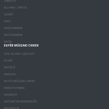
OBJEKTÍV
ÁLLVÁNY, TRIPOD
SZŰRŐ
VAKU
VIDEÓKAMERA
AKCIÓKAMERA
DRÓN
EGYÉB MŰSZAKI CIKKEK
DVD, BLURAY LEJÁTSZÓ
EGYÉB
ERŐSÍTŐ
HANGFAL
AUTÓS MŰSZAKI CIKKEK
HANGTECHNIKA
HÁZIMOZI
HÁZTARTÁSI BERENDEZÉS
PROJEKTOR