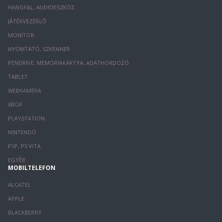
HANGFAL, AUDIOESZKÖZ
JÁTÉKVEZÉRLŐ
MONITOR
NYOMTATÓ, SZKENNER
PENDRIVE, MEMÓRIAKÁRTYA, ADATHORDOZÓ
TABLET
WEBKAMERA
XBOX
PLAYSTATION
NINTENDO
PSP, PS VITA
EGYÉB
MOBILTELEFON
ALCATEL
APPLE
BLACKBERRY