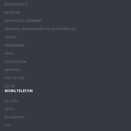
JÁTÉKVEZÉRLŐ
MONITOR
NYOMTATÓ, SZKENNER
PENDRIVE, MEMÓRIAKÁRTYA, ADATHORDOZÓ
TABLET
WEBKAMERA
XBOX
PLAYSTATION
NINTENDO
PSP, PS VITA
EGYÉB
MOBILTELEFON
ALCATEL
APPLE
BLACKBERRY
HTC