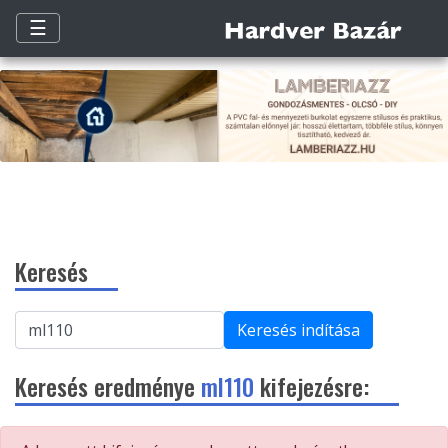
☰
Keresés
Keresés indítása
Keresés eredménye
ml110
kifejezésre: