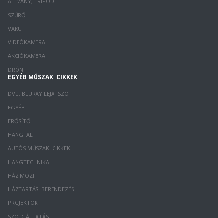
ÁLLVÁNY, TRIPOD
SZŰRŐ
VAKU
VIDEÓKAMERA
AKCIÓKAMERA
DRÓN
EGYÉB MŰSZAKI CIKKEK
DVD, BLURAY LEJÁTSZÓ
EGYÉB
ERŐSÍTŐ
HANGFAL
AUTÓS MŰSZAKI CIKKEK
HANGTECHNIKA
HÁZIMOZI
HÁZTARTÁSI BERENDEZÉS
PROJEKTOR
SZOLGÁLTATÁS