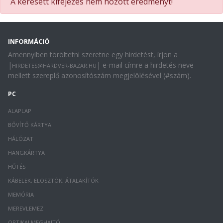
A keresett kifejezés nem hozott eredményt!
INFORMÁCIÓ
Amennyiben töröltetni szeretne egy hirdetést, írjon a
|
| e-mail címre a hirdetés neve
HIRDETES@HARDVER-BAZAR.HU
mellett szereplő azonosítószám megjelölésével (#szám).
PC
ALAPLAP
BŐVÍTŐ KÁRTYA
HÁLÓZAT
HANGKÁRTYA
HŰTÉS
KÁBELEK, ELOSZTÓK, ÁTALAKÍTÓK
MEMÓRIA
MEREVLEMEZ
OPTIKAI MEGHAJTÓ