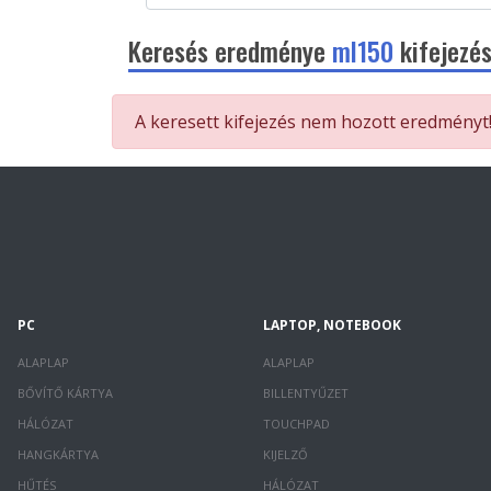
Keresés eredménye
ml150
kifejezés
A keresett kifejezés nem hozott eredményt
PC
LAPTOP, NOTEBOOK
ALAPLAP
ALAPLAP
BŐVÍTŐ KÁRTYA
BILLENTYŰZET
HÁLÓZAT
TOUCHPAD
HANGKÁRTYA
KIJELZŐ
HŰTÉS
HÁLÓZAT