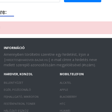
re:
!
INFORMÁCIÓ
Amennyiben töröltetni szeretne egy hirdetést, írjon a
|
| e-mail címre a hirdetés neve
HIRDETES@HARDVER-BAZAR.HU
mellett szereplő azonosítószám megjelölésével (#szám).
HARDVER, KONZOL
MOBILTELEFON
BILLENTYŰZET
ALCATEL
EGÉR, POZÍCIONÁLÓ
APPLE
FEJHALLGATÓ, MIKROFON
BLACKBERRY
FESTÉKPATRON, TONER
HTC
HÁLÓZATI ESZKÖZ
HUAWEI