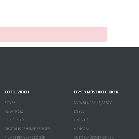
FOTÓ, VIDEÓ
EGYÉB MŰSZAKI CIKKEK
EGYÉB
DVD, BLURAY LEJÁTSZÓ
ALKATRÉSZ
EGYÉB
KIEGÉSZÍTŐ
ERŐSÍTŐ
DIGITÁLIS FÉNYKÉPEZŐGÉP
HANGFAL
FILMES FÉNYKÉPEZŐGÉP
AUTÓS MŰSZAKI CIKKEK