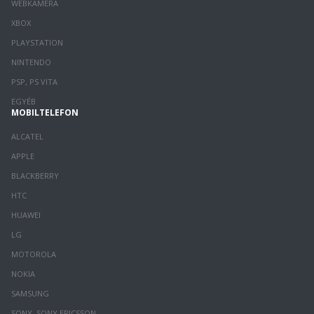
WEBKAMERA
XBOX
PLAYSTATION
NINTENDO
PSP, PS VITA
EGYÉB
MOBILTELEFON
ALCATEL
APPLE
BLACKBERRY
HTC
HUAWEI
LG
MOTOROLA
NOKIA
SAMSUNG
SONY, SONY ERICSSON