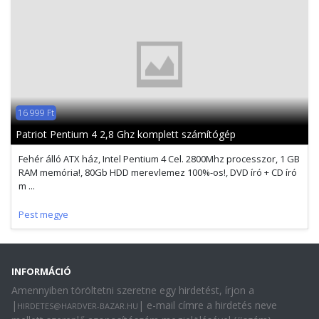
16 999 Ft
Patriot Pentium 4 2,8 Ghz komplett számítógép
Fehér álló ATX ház, Intel Pentium 4 Cel. 2800Mhz processzor, 1 GB
RAM memória!, 80Gb HDD merevlemez 100%-os!, DVD író + CD író
m ...
Pest megye
INFORMÁCIÓ
Amennyiben töröltetni szeretne egy hirdetést, írjon a
|
| e-mail címre a hirdetés neve
HIRDETES@HARDVER-BAZAR.HU