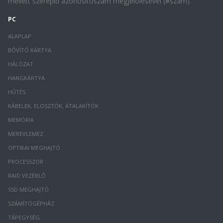
mellett szereplő azonosítószám megjelölésével (#szám).
PC
ALAPLAP
BŐVÍTŐ KÁRTYA
HÁLÓZAT
HANGKÁRTYA
HŰTÉS
KÁBELEK, ELOSZTÓK, ÁTALAKÍTÓK
MEMÓRIA
MEREVLEMEZ
OPTIKAI MEGHAJTÓ
PROCESSZOR
RAID VEZÉRLŐ
SSD MEGHAJTÓ
SZÁMÍTÓGÉPHÁZ
TÁPEGYSÉG