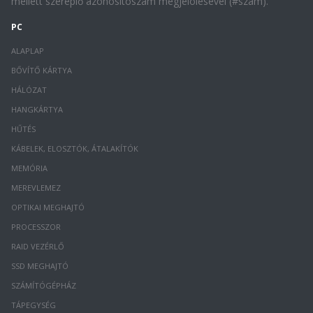
mellett szereplő azonosítószám megjelölésével (#szám).
PC
ALAPLAP
BŐVÍTŐ KÁRTYA
HÁLÓZAT
HANGKÁRTYA
HŰTÉS
KÁBELEK, ELOSZTÓK, ÁTALAKÍTÓK
MEMÓRIA
MEREVLEMEZ
OPTIKAI MEGHAJTÓ
PROCESSZOR
RAID VEZÉRLŐ
SSD MEGHAJTÓ
SZÁMÍTÓGÉPHÁZ
TÁPEGYSÉG