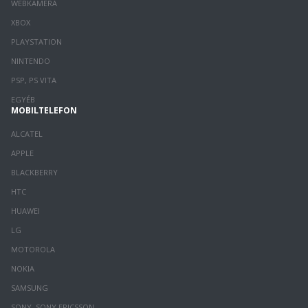
WEBKAMERA
XBOX
PLAYSTATION
NINTENDO
PSP, PS VITA
EGYÉB
MOBILTELEFON
ALCATEL
APPLE
BLACKBERRY
HTC
HUAWEI
LG
MOTOROLA
NOKIA
SAMSUNG
SONY, SONY ERICSSON