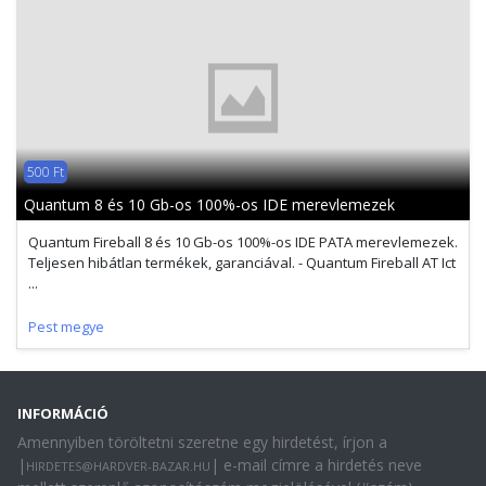
500 Ft
Quantum 8 és 10 Gb-os 100%-os IDE merevlemezek
Quantum Fireball 8 és 10 Gb-os 100%-os IDE PATA merevlemezek.
Teljesen hibátlan termékek, garanciával. - Quantum Fireball AT Ict
...
Pest megye
INFORMÁCIÓ
Amennyiben töröltetni szeretne egy hirdetést, írjon a
|
| e-mail címre a hirdetés neve
HIRDETES@HARDVER-BAZAR.HU