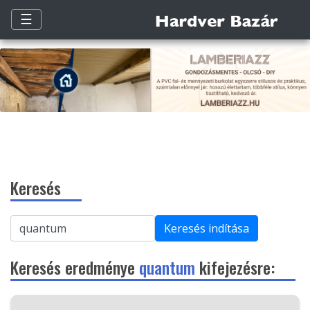
☰
Keresés
Keresés indítása
Keresés eredménye
quantum
kifejezésre: