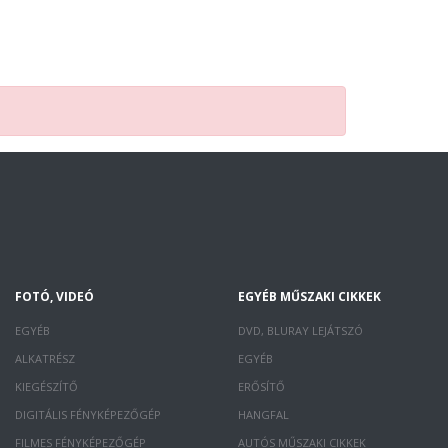
FOTÓ, VIDEÓ
EGYÉB MŰSZAKI CIKKEK
EGYÉB
DVD, BLURAY LEJÁTSZÓ
ALKATRÉSZ
EGYÉB
KIEGÉSZÍTŐ
ERŐSÍTŐ
DIGITÁLIS FÉNYKÉPEZŐGÉP
HANGFAL
FILMES FÉNYKÉPEZŐGÉP
AUTÓS MŰSZAKI CIKKEK