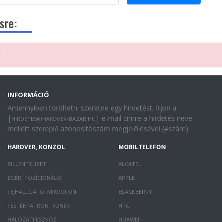
sre:
!
INFORMÁCIÓ
Amennyiben töröltetni szeretne egy hirdetést, írjon a
|
| e-mail címre a hirdetés neve
HIRDETES@HARDVER-BAZAR.HU
mellett szereplő azonosítószám megjelölésével (#szám).
HARDVER, KONZOL
MOBILTELEFON
BILLENTYŰZET
ALCATEL
EGÉR, POZÍCIONÁLÓ
APPLE
FEJHALLGATÓ, MIKROFON
BLACKBERRY
FESTÉKPATRON, TONER
HTC
HÁLÓZATI ESZKÖZ
HUAWEI