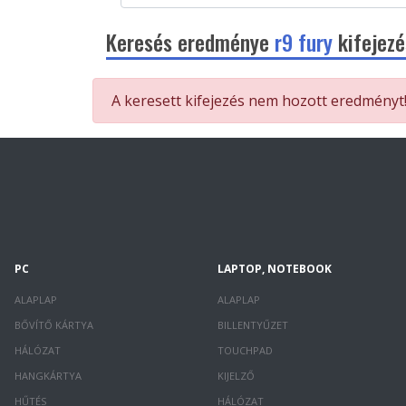
Keresés eredménye
r9 fury
kifejezé
A keresett kifejezés nem hozott eredményt
PC
LAPTOP, NOTEBOOK
ALAPLAP
ALAPLAP
BŐVÍTŐ KÁRTYA
BILLENTYŰZET
HÁLÓZAT
TOUCHPAD
HANGKÁRTYA
KIJELZŐ
HŰTÉS
HÁLÓZAT