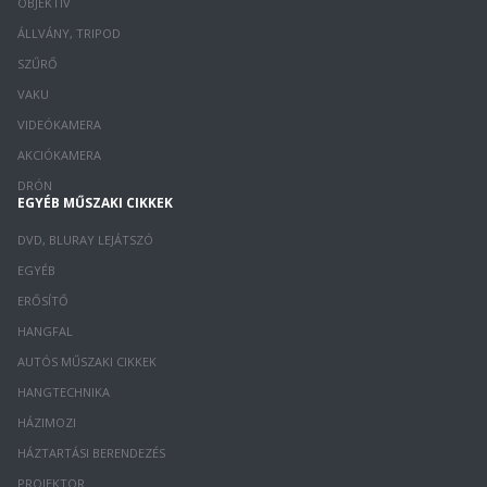
OBJEKTÍV
ÁLLVÁNY, TRIPOD
SZŰRŐ
VAKU
VIDEÓKAMERA
AKCIÓKAMERA
DRÓN
EGYÉB MŰSZAKI CIKKEK
DVD, BLURAY LEJÁTSZÓ
EGYÉB
ERŐSÍTŐ
HANGFAL
AUTÓS MŰSZAKI CIKKEK
HANGTECHNIKA
HÁZIMOZI
HÁZTARTÁSI BERENDEZÉS
PROJEKTOR