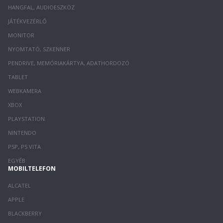
HANGFAL, AUDIOESZKÖZ
JÁTÉKVEZÉRLŐ
MONITOR
NYOMTATÓ, SZKENNER
PENDRIVE, MEMÓRIAKÁRTYA, ADATHORDOZÓ
TABLET
WEBKAMERA
XBOX
PLAYSTATION
NINTENDO
PSP, PS VITA
EGYÉB
MOBILTELEFON
ALCATEL
APPLE
BLACKBERRY