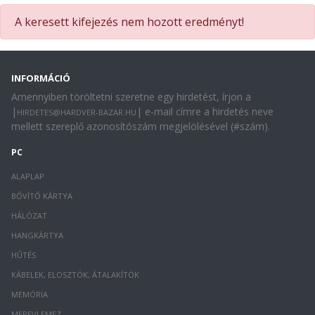
A keresett kifejezés nem hozott eredményt!
INFORMÁCIÓ
Amennyiben töröltetni szeretne egy hirdetést, írjon a
|
| e-mail címre a hirdetés neve
HIRDETES@HARDVER-BAZAR.HU
mellett szereplő azonosítószám megjelölésével (#szám).
PC
ALAPLAP
BŐVÍTŐ KÁRTYA
HÁLÓZAT
HANGKÁRTYA
HŰTÉS
KÁBELEK, ELOSZTÓK, ÁTALAKÍTÓK
MEMÓRIA
MEREVLEMEZ