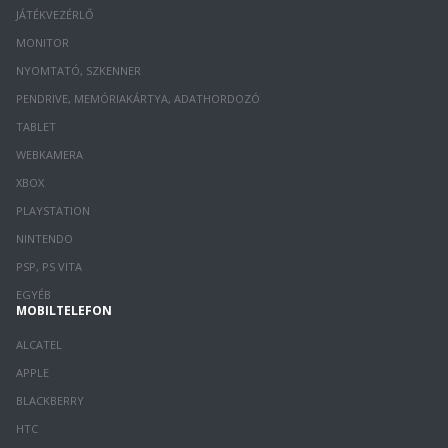
JÁTÉKVEZÉRLŐ
MONITOR
NYOMTATÓ, SZKENNER
PENDRIVE, MEMÓRIAKÁRTYA, ADATHORDOZÓ
TABLET
WEBKAMERA
XBOX
PLAYSTATION
NINTENDO
PSP, PS VITA
EGYÉB
MOBILTELEFON
ALCATEL
APPLE
BLACKBERRY
HTC