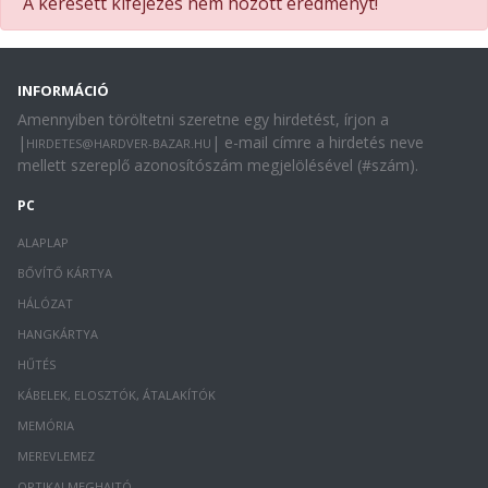
A keresett kifejezés nem hozott eredményt!
INFORMÁCIÓ
Amennyiben töröltetni szeretne egy hirdetést, írjon a
|
| e-mail címre a hirdetés neve
HIRDETES@HARDVER-BAZAR.HU
mellett szereplő azonosítószám megjelölésével (#szám).
PC
ALAPLAP
BŐVÍTŐ KÁRTYA
HÁLÓZAT
HANGKÁRTYA
HŰTÉS
KÁBELEK, ELOSZTÓK, ÁTALAKÍTÓK
MEMÓRIA
MEREVLEMEZ
OPTIKAI MEGHAJTÓ