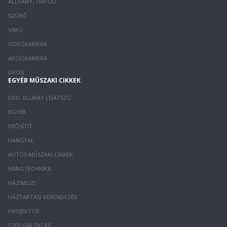
ÁLLVÁNY, TRIPOD
SZŰRŐ
VAKU
VIDEÓKAMERA
AKCIÓKAMERA
DRÓN
EGYÉB MŰSZAKI CIKKEK
DVD, BLURAY LEJÁTSZÓ
EGYÉB
ERŐSÍTŐ
HANGFAL
AUTÓS MŰSZAKI CIKKEK
HANGTECHNIKA
HÁZIMOZI
HÁZTARTÁSI BERENDEZÉS
PROJEKTOR
SZOLGÁLTATÁS