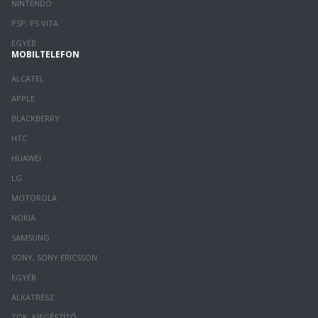
NINTENDO
PSP, PS VITA
EGYÉB
MOBILTELEFON
ALCATEL
APPLE
BLACKBERRY
HTC
HUAWEI
LG
MOTOROLA
NOKIA
SAMSUNG
SONY, SONY ERICSSON
EGYÉB
ALKATRÉSZ
TOK, KIEGÉSZÍTŐ