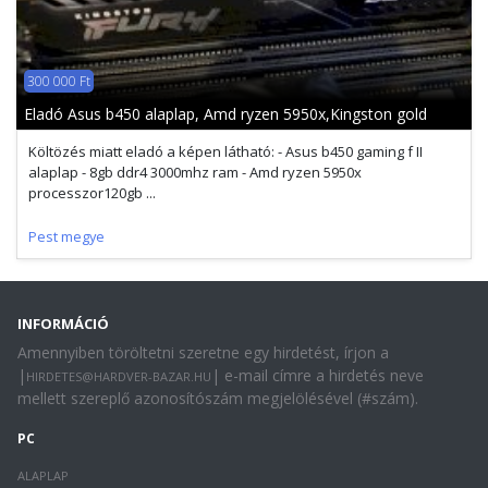
300 000 Ft
Eladó Asus b450 alaplap, Amd ryzen 5950x,Kingston gold
Költözés miatt eladó a képen látható: - Asus b450 gaming f II
alaplap - 8gb ddr4 3000mhz ram - Amd ryzen 5950x
processzor120gb ...
Pest megye
INFORMÁCIÓ
Amennyiben töröltetni szeretne egy hirdetést, írjon a
|
| e-mail címre a hirdetés neve
HIRDETES@HARDVER-BAZAR.HU
mellett szereplő azonosítószám megjelölésével (#szám).
PC
ALAPLAP