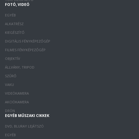
FOTÓ, VIDEÓ
EGYÉB
ALKATRÉSZ
KIEGÉSZÍTŐ
DIGITÁLIS FÉNYKÉPEZŐGÉP
FILMES FÉNYKÉPEZŐGÉP
OBJEKTÍV
ÁLLVÁNY, TRIPOD
SZŰRŐ
VAKU
VIDEÓKAMERA
AKCIÓKAMERA
DRÓN
EGYÉB MŰSZAKI CIKKEK
DVD, BLURAY LEJÁTSZÓ
EGYÉB