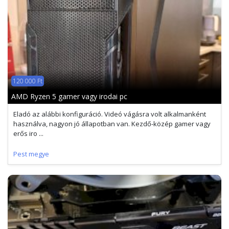
120 000 Ft
AMD Ryzen 5 gamer vagy irodai pc
Eladó az alábbi konfiguráció. Videó vágásra volt alkalmanként
használva, nagyon jó állapotban van. Kezdő-közép gamer vagy
erős iro ...
Pest megye