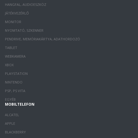
HANGFAL, AUDIOESZKÖZ
JÁTÉKVEZÉRLŐ
MONITOR
NYOMTATÓ, SZKENNER
PENDRIVE, MEMÓRIAKÁRTYA, ADATHORDOZÓ
TABLET
WEBKAMERA
XBOX
PLAYSTATION
NINTENDO
PSP, PS VITA
EGYÉB
MOBILTELEFON
ALCATEL
APPLE
BLACKBERRY