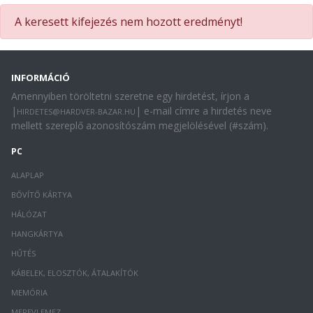
A keresett kifejezés nem hozott eredményt!
INFORMÁCIÓ
Amennyiben töröltetni szeretne egy hirdetést, írjon a
|
| e-mail címre a hirdetés neve
HIRDETES@HARDVER-BAZAR.HU
mellett szereplő azonosítószám megjelölésével (#szám).
PC
ALAPLAP
BŐVÍTŐ KÁRTYA
HÁLÓZAT
HANGKÁRTYA
HŰTÉS
KÁBELEK, ELOSZTÓK, ÁTALAKÍTÓK
MEMÓRIA
MEREVLEMEZ