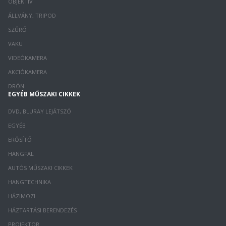
OBJEKTÍV
ÁLLVÁNY, TRIPOD
SZŰRŐ
VAKU
VIDEÓKAMERA
AKCIÓKAMERA
DRÓN
EGYÉB MŰSZAKI CIKKEK
DVD, BLURAY LEJÁTSZÓ
EGYÉB
ERŐSÍTŐ
HANGFAL
AUTÓS MŰSZAKI CIKKEK
HANGTECHNIKA
HÁZIMOZI
HÁZTARTÁSI BERENDEZÉS
PROJEKTOR