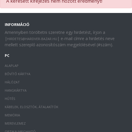
A keresett kifejezés nem hozott eredményt!
INFORMÁCIÓ
Amennyiben töröltetni szeretne egy hirdetést, írjon a
|
| e-mail címre a hirdetés neve
HIRDETES@HARDVER-BAZAR.HU
mellett szereplő azonosítószám megjelölésével (#szám).
PC
ALAPLAP
BŐVÍTŐ KÁRTYA
HÁLÓZAT
HANGKÁRTYA
HŰTÉS
KÁBELEK, ELOSZTÓK, ÁTALAKÍTÓK
MEMÓRIA
MEREVLEMEZ
OPTIKAI MEGHAJTÓ