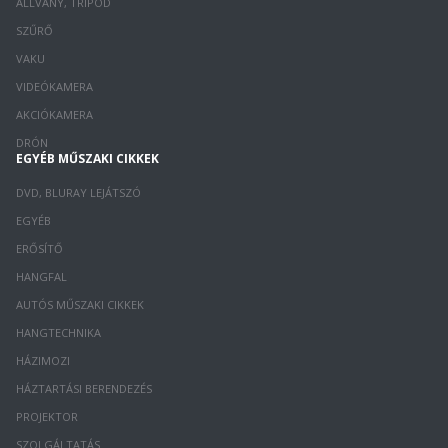
ÁLLVÁNY, TRIPOD
SZŰRŐ
VAKU
VIDEÓKAMERA
AKCIÓKAMERA
DRÓN
EGYÉB MŰSZAKI CIKKEK
DVD, BLURAY LEJÁTSZÓ
EGYÉB
ERŐSÍTŐ
HANGFAL
AUTÓS MŰSZAKI CIKKEK
HANGTECHNIKA
HÁZIMOZI
HÁZTARTÁSI BERENDEZÉS
PROJEKTOR
SZOLGÁLTATÁS