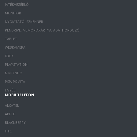
JÁTÉKVEZÉRLŐ
MONITOR
NYOMTATÓ, SZKENNER
PENDRIVE, MEMÓRIAKÁRTYA, ADATHORDOZÓ
TABLET
WEBKAMERA
XBOX
PLAYSTATION
NINTENDO
PSP, PS VITA
EGYÉB
MOBILTELEFON
ALCATEL
APPLE
BLACKBERRY
HTC