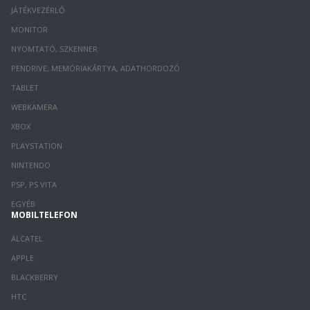
JÁTÉKVEZÉRLŐ
MONITOR
NYOMTATÓ, SZKENNER
PENDRIVE, MEMÓRIAKÁRTYA, ADATHORDOZÓ
TABLET
WEBKAMERA
XBOX
PLAYSTATION
NINTENDO
PSP, PS VITA
EGYÉB
MOBILTELEFON
ALCATEL
APPLE
BLACKBERRY
HTC