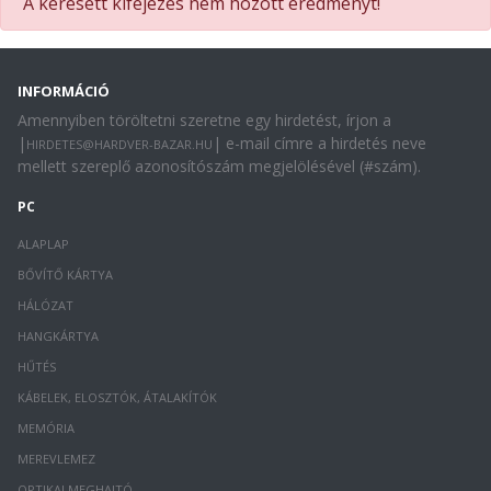
A keresett kifejezés nem hozott eredményt!
INFORMÁCIÓ
Amennyiben töröltetni szeretne egy hirdetést, írjon a
|
| e-mail címre a hirdetés neve
HIRDETES@HARDVER-BAZAR.HU
mellett szereplő azonosítószám megjelölésével (#szám).
PC
ALAPLAP
BŐVÍTŐ KÁRTYA
HÁLÓZAT
HANGKÁRTYA
HŰTÉS
KÁBELEK, ELOSZTÓK, ÁTALAKÍTÓK
MEMÓRIA
MEREVLEMEZ
OPTIKAI MEGHAJTÓ