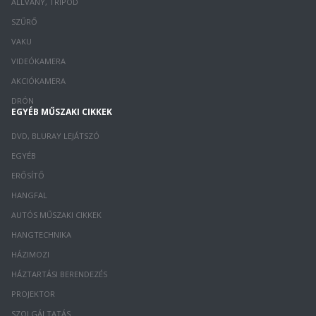
ÁLLVÁNY, TRIPOD
SZŰRŐ
VAKU
VIDEÓKAMERA
AKCIÓKAMERA
DRÓN
EGYÉB MŰSZAKI CIKKEK
DVD, BLURAY LEJÁTSZÓ
EGYÉB
ERŐSÍTŐ
HANGFAL
AUTÓS MŰSZAKI CIKKEK
HANGTECHNIKA
HÁZIMOZI
HÁZTARTÁSI BERENDEZÉS
PROJEKTOR
SZOLGÁLTATÁS