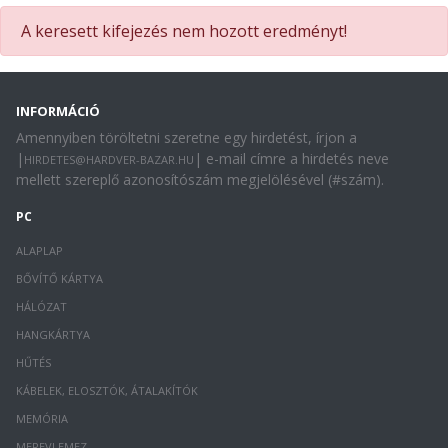
A keresett kifejezés nem hozott eredményt!
INFORMÁCIÓ
Amennyiben töröltetni szeretne egy hirdetést, írjon a
|
| e-mail címre a hirdetés neve
HIRDETES@HARDVER-BAZAR.HU
mellett szereplő azonosítószám megjelölésével (#szám).
PC
ALAPLAP
BŐVÍTŐ KÁRTYA
HÁLÓZAT
HANGKÁRTYA
HŰTÉS
KÁBELEK, ELOSZTÓK, ÁTALAKÍTÓK
MEMÓRIA
MEREVLEMEZ