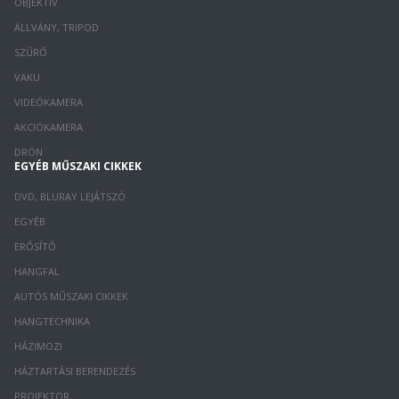
OBJEKTÍV
ÁLLVÁNY, TRIPOD
SZŰRŐ
VAKU
VIDEÓKAMERA
AKCIÓKAMERA
DRÓN
EGYÉB MŰSZAKI CIKKEK
DVD, BLURAY LEJÁTSZÓ
EGYÉB
ERŐSÍTŐ
HANGFAL
AUTÓS MŰSZAKI CIKKEK
HANGTECHNIKA
HÁZIMOZI
HÁZTARTÁSI BERENDEZÉS
PROJEKTOR