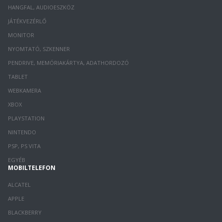
HANGFAL, AUDIOESZKÖZ
JÁTÉKVEZÉRLŐ
MONITOR
NYOMTATÓ, SZKENNER
PENDRIVE, MEMÓRIAKÁRTYA, ADATHORDOZÓ
TABLET
WEBKAMERA
XBOX
PLAYSTATION
NINTENDO
PSP, PS VITA
EGYÉB
MOBILTELEFON
ALCATEL
APPLE
BLACKBERRY