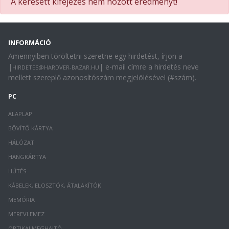
A keresett kifejezés nem hozott eredményt!
INFORMÁCIÓ
Amennyiben töröltetni szeretne egy hirdetést, írjon a
|
| e-mail címre a hirdetés neve
HIRDETES@HARDVER-BAZAR.HU
mellett szereplő azonosítószám megjelölésével (#szám).
PC
ALAPLAP
BŐVÍTŐ KÁRTYA
HÁLÓZAT
HANGKÁRTYA
HŰTÉS
KÁBELEK, ELOSZTÓK, ÁTALAKÍTÓK
MEMÓRIA
MEREVLEMEZ
OPTIKAI MEGHAJTÓ