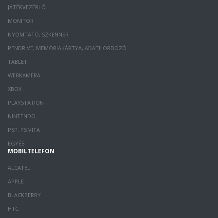
JÁTÉKVEZÉRLŐ
MONITOR
NYOMTATÓ, SZKENNER
PENDRIVE, MEMÓRIAKÁRTYA, ADATHORDOZÓ
TABLET
WEBKAMERA
XBOX
PLAYSTATION
NINTENDO
PSP, PS VITA
EGYÉB
MOBILTELEFON
ALCATEL
APPLE
BLACKBERRY
HTC