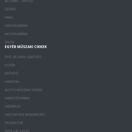
ÁLLVÁNY, TRIPOD
SZŰRŐ
VAKU
VIDEÓKAMERA
AKCIÓKAMERA
DRÓN
EGYÉB MŰSZAKI CIKKEK
DVD, BLURAY LEJÁTSZÓ
EGYÉB
ERŐSÍTŐ
HANGFAL
AUTÓS MŰSZAKI CIKKEK
HANGTECHNIKA
HÁZIMOZI
HÁZTARTÁSI BERENDEZÉS
PROJEKTOR
SZOLGÁLTATÁS