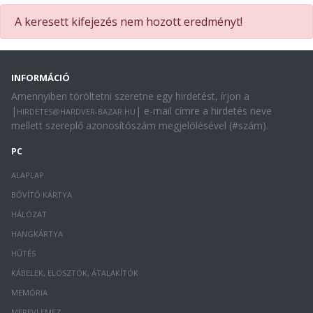
A keresett kifejezés nem hozott eredményt!
INFORMÁCIÓ
Amennyiben töröltetni szeretne egy hirdetést, írjon a
|
| e-mail címre a hirdetés neve
HIRDETES@HARDVER-BAZAR.HU
mellett szereplő azonosítószám megjelölésével (#szám).
PC
ALAPLAP
BŐVÍTŐ KÁRTYA
HÁLÓZAT
HANGKÁRTYA
HŰTÉS
KÁBELEK, ELOSZTÓK, ÁTALAKÍTÓK
MEMÓRIA
MEREVLEMEZ