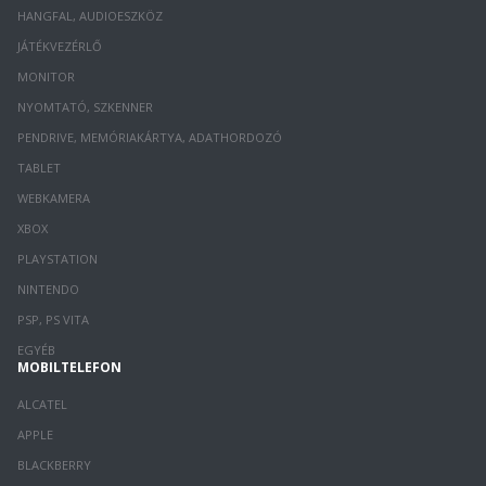
HANGFAL, AUDIOESZKÖZ
JÁTÉKVEZÉRLŐ
MONITOR
NYOMTATÓ, SZKENNER
PENDRIVE, MEMÓRIAKÁRTYA, ADATHORDOZÓ
TABLET
WEBKAMERA
XBOX
PLAYSTATION
NINTENDO
PSP, PS VITA
EGYÉB
MOBILTELEFON
ALCATEL
APPLE
BLACKBERRY