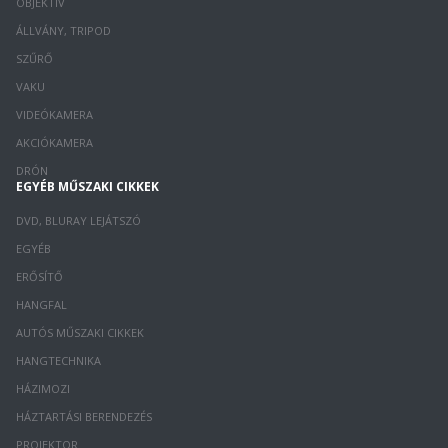
OBJEKTÍV
ÁLLVÁNY, TRIPOD
SZŰRŐ
VAKU
VIDEÓKAMERA
AKCIÓKAMERA
DRÓN
EGYÉB MŰSZAKI CIKKEK
DVD, BLURAY LEJÁTSZÓ
EGYÉB
ERŐSÍTŐ
HANGFAL
AUTÓS MŰSZAKI CIKKEK
HANGTECHNIKA
HÁZIMOZI
HÁZTARTÁSI BERENDEZÉS
PROJEKTOR