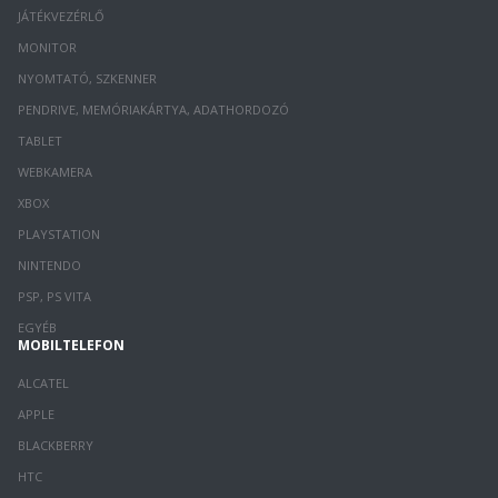
JÁTÉKVEZÉRLŐ
MONITOR
NYOMTATÓ, SZKENNER
PENDRIVE, MEMÓRIAKÁRTYA, ADATHORDOZÓ
TABLET
WEBKAMERA
XBOX
PLAYSTATION
NINTENDO
PSP, PS VITA
EGYÉB
MOBILTELEFON
ALCATEL
APPLE
BLACKBERRY
HTC