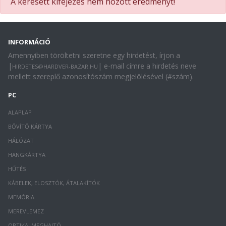
A keresett kifejezés nem hozott eredményt!
INFORMÁCIÓ
Amennyiben töröltetni szeretne egy hirdetést, írjon a
|
| e-mail címre a hirdetés neve
HIRDETES@HARDVER-BAZAR.HU
mellett szereplő azonosítószám megjelölésével (#szám).
PC
ALAPLAP
BŐVÍTŐ KÁRTYA
HÁLÓZAT
HANGKÁRTYA
HŰTÉS
KÁBELEK, ELOSZTÓK, ÁTALAKÍTÓK
MEMÓRIA
MEREVLEMEZ
OPTIKAI MEGHAJTÓ