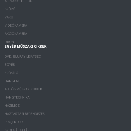
ÁLLVÁNY, TRIPOD
SZŰRŐ
VAKU
VIDEÓKAMERA
AKCIÓKAMERA
DRÓN
EGYÉB MŰSZAKI CIKKEK
DVD, BLURAY LEJÁTSZÓ
EGYÉB
ERŐSÍTŐ
HANGFAL
AUTÓS MŰSZAKI CIKKEK
HANGTECHNIKA
HÁZIMOZI
HÁZTARTÁSI BERENDEZÉS
PROJEKTOR
SZOLGÁLTATÁS