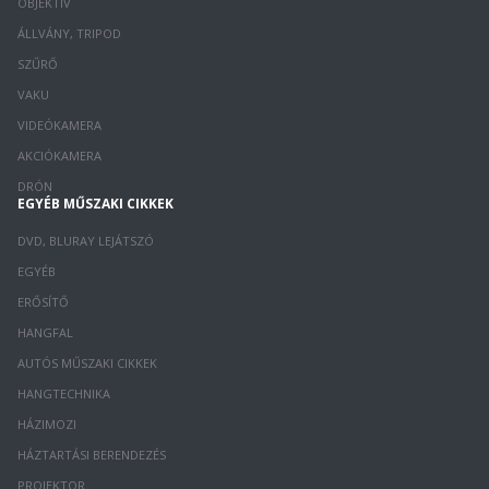
OBJEKTÍV
ÁLLVÁNY, TRIPOD
SZŰRŐ
VAKU
VIDEÓKAMERA
AKCIÓKAMERA
DRÓN
EGYÉB MŰSZAKI CIKKEK
DVD, BLURAY LEJÁTSZÓ
EGYÉB
ERŐSÍTŐ
HANGFAL
AUTÓS MŰSZAKI CIKKEK
HANGTECHNIKA
HÁZIMOZI
HÁZTARTÁSI BERENDEZÉS
PROJEKTOR