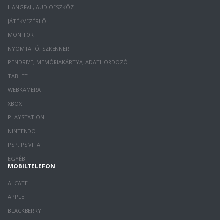
HANGFAL, AUDIOESZKÖZ
JÁTÉKVEZÉRLŐ
MONITOR
NYOMTATÓ, SZKENNER
PENDRIVE, MEMÓRIAKÁRTYA, ADATHORDOZÓ
TABLET
WEBKAMERA
XBOX
PLAYSTATION
NINTENDO
PSP, PS VITA
EGYÉB
MOBILTELEFON
ALCATEL
APPLE
BLACKBERRY