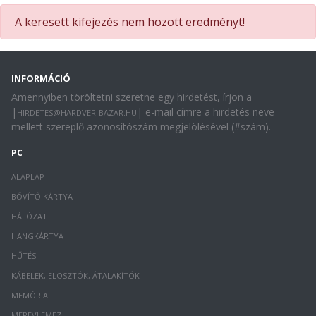
A keresett kifejezés nem hozott eredményt!
INFORMÁCIÓ
Amennyiben töröltetni szeretne egy hirdetést, írjon a
|
| e-mail címre a hirdetés neve
HIRDETES@HARDVER-BAZAR.HU
mellett szereplő azonosítószám megjelölésével (#szám).
PC
ALAPLAP
BŐVÍTŐ KÁRTYA
HÁLÓZAT
HANGKÁRTYA
HŰTÉS
KÁBELEK, ELOSZTÓK, ÁTALAKÍTÓK
MEMÓRIA
MEREVLEMEZ